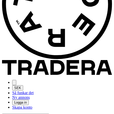
SEK
Så funkar det
Ny annons
Logga in
Skapa konto