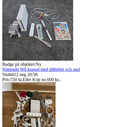
Badge på objektet:
Ny
Nintendo Wii konsol med tillbehör och spel
Sluttid
12 aug 20:58
.
Pris:
550 kr
,
Eller Köp nu
600 kr
,
.