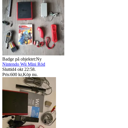
Badge på objektet:
Ny
Nintendo Wii Mini Röd
Sluttid
4 okt 22:58
.
Pris:
600 kr
,
Köp nu
.