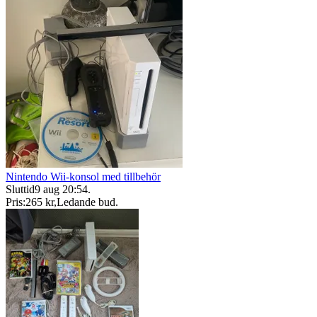
Nintendo Wii-konsol med tillbehör
Sluttid
9 aug 20:54
.
Pris:
265 kr
,
Ledande bud
.