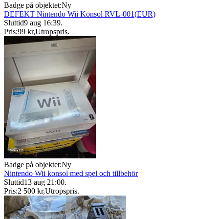
Badge på objektet:
Ny
DEFEKT Nintendo Wii Konsol RVL-001(EUR)
Sluttid
9 aug 16:39
.
Pris:
99 kr
,
Utropspris
.
Badge på objektet:
Ny
Nintendo Wii konsol med spel och tillbehör
Sluttid
13 aug 21:00
.
Pris:
2 500 kr
,
Utropspris
.