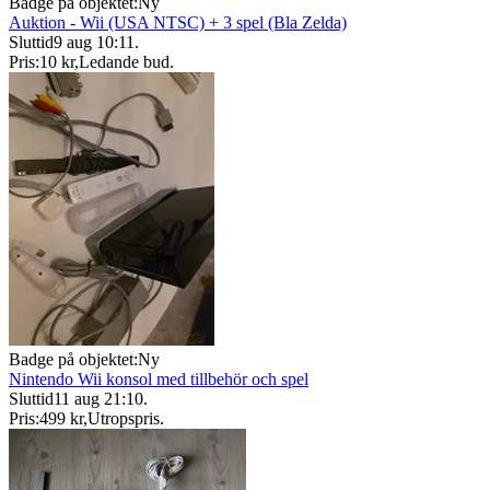
Badge på objektet:
Ny
Auktion - Wii (USA NTSC) + 3 spel (Bla Zelda)
Sluttid
9 aug 10:11
.
Pris:
10 kr
,
Ledande bud
.
Badge på objektet:
Ny
Nintendo Wii konsol med tillbehör och spel
Sluttid
11 aug 21:10
.
Pris:
499 kr
,
Utropspris
.