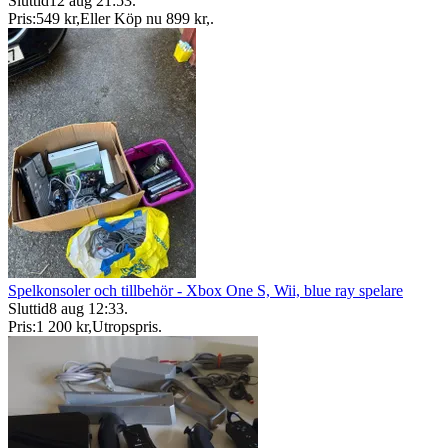
Sluttid
12 aug 21:53
.
Pris:
549 kr
,
Eller Köp nu
899 kr
,
.
Spelkonsoler och tillbehör - Xbox One S, Wii, blue ray spelare
Sluttid
8 aug 12:33
.
Pris:
1 200 kr
,
Utropspris
.