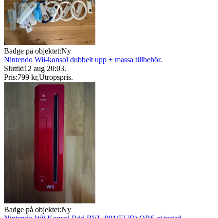
Badge på objektet:
Ny
Nintendo Wii-konsol dubbelt upp + massa tillbehör.
Sluttid
12 aug 20:03
.
Pris:
799 kr
,
Utropspris
.
Badge på objektet:
Ny