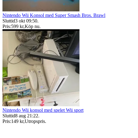
Nintendo Wii Konsol med Super Smash Bros. Brawl
Sluttid
3 okt 09:50
.
Pris:
599 kr
,
Köp nu
.
Nintendo Wii konsol med spelet Wii sport
Sluttid
8 aug 21:22
.
Pris:
149 kr
,
Utropspris
.