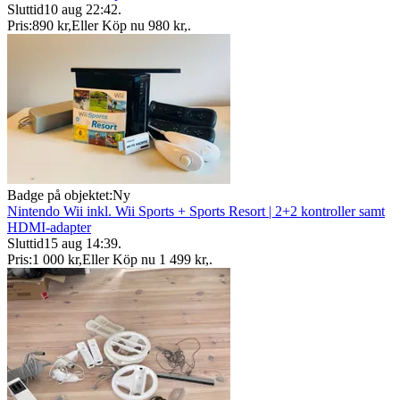
Sluttid
10 aug 22:42
.
Pris:
890 kr
,
Eller Köp nu
980 kr
,
.
Badge på objektet:
Ny
Nintendo Wii inkl. Wii Sports + Sports Resort | 2+2 kontroller samt
HDMI-adapter
Sluttid
15 aug 14:39
.
Pris:
1 000 kr
,
Eller Köp nu
1 499 kr
,
.