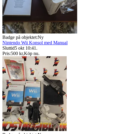
Badge på objektet:
Ny
Nintendo Wii Konsol med Manual
Sluttid
5 okt 10:41
.
Pris:
500 kr
,
Köp nu
.