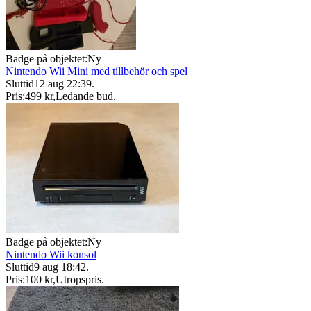
Badge på objektet:
Ny
Nintendo Wii Mini med tillbehör och spel
Sluttid
12 aug 22:39
.
Pris:
499 kr
,
Ledande bud
.
Badge på objektet:
Ny
Nintendo Wii konsol
Sluttid
9 aug 18:42
.
Pris:
100 kr
,
Utropspris
.