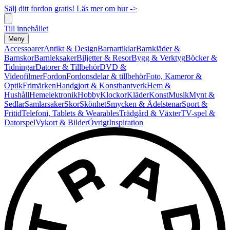
Sälj ditt fordon gratis! Läs mer om hur ->
Till innehållet
Meny
Accessoarer
Antikt & Design
Barnartiklar
Barnkläder &
Barnskor
Barnleksaker
Biljetter & Resor
Bygg & Verktyg
Böcker &
Tidningar
Datorer & Tillbehör
DVD &
Videofilmer
Fordon
Fordonsdelar & tillbehör
Foto, Kameror &
Optik
Frimärken
Handgjort & Konsthantverk
Hem &
Hushåll
Hemelektronik
Hobby
Klockor
Kläder
Konst
Musik
Mynt &
Sedlar
Samlarsaker
Skor
Skönhet
Smycken & Ädelstenar
Sport &
Fritid
Telefoni, Tablets & Wearables
Trädgård & Växter
TV-spel &
Datorspel
Vykort & Bilder
Övrigt
Inspiration