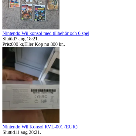
Nintendo Wii konsol med tillbehör och 6 spel
Sluttid
7 aug 18:21
.
Pris:
600 kr
,
Eller Köp nu
800 kr
,
.
Nintendo Wii Konsol RVL-001 (EUR)
Sluttid
11 aug 20:21
.