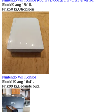
Nintendo Wii Konsol Röd RVL-001(EUR) OBS ej testad.
Sluttid
9 aug 19:18
.
Pris:
50 kr
,
Utropspris
.
Nintendo Wii Konsol
Sluttid
19 aug 16:41
.
Pris:
99 kr
,
Ledande bud
.