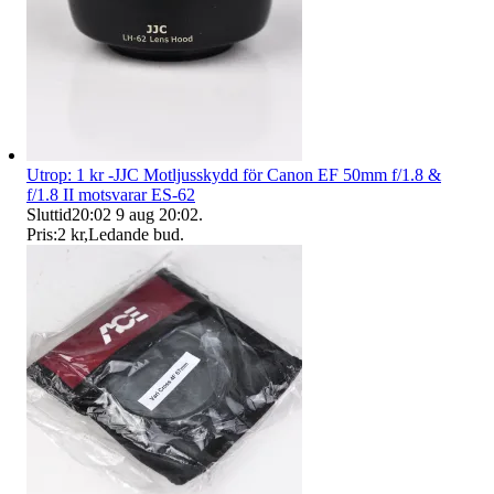
Utrop: 1 kr -JJC Motljusskydd för Canon EF 50mm f/1.8 &
f/1.8 II motsvarar ES-62
Sluttid
20:02
9 aug 20:02
.
Pris:
2 kr
,
Ledande bud
.