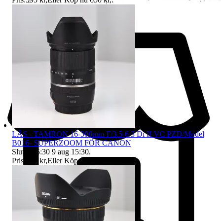
LÄS - TAMRON 16-300mm F/3.5-6.3 Di II VC PZD/Model
B016- SUPERZOOM FÖR CANON
Sluttid
15:30
9 aug 15:30
.
Pris:
795 kr
,
Eller Köp nu
995 kr
,
.