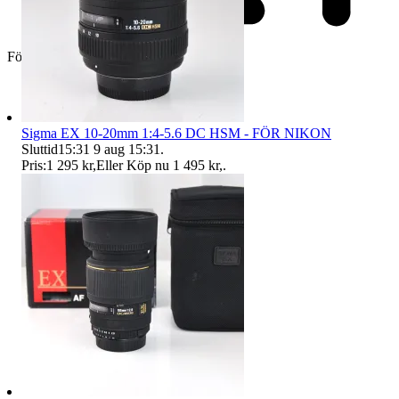
Företag
Sigma EX 10-20mm 1:4-5.6 DC HSM - FÖR NIKON
Sluttid
15:31
9 aug 15:31
.
Pris:
1 295 kr
,
Eller Köp nu
1 495 kr
,
.