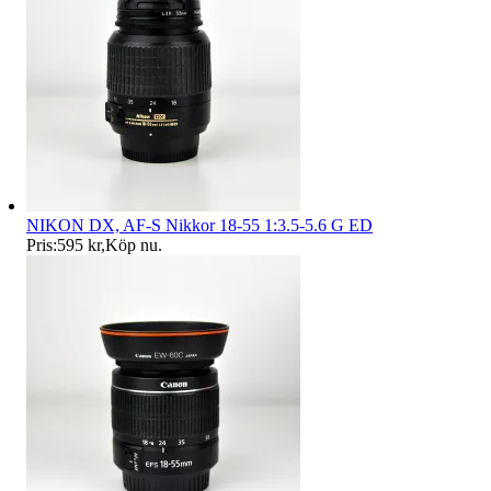
NIKON DX, AF-S Nikkor 18-55 1:3.5-5.6 G ED
Pris:
595 kr
,
Köp nu
.