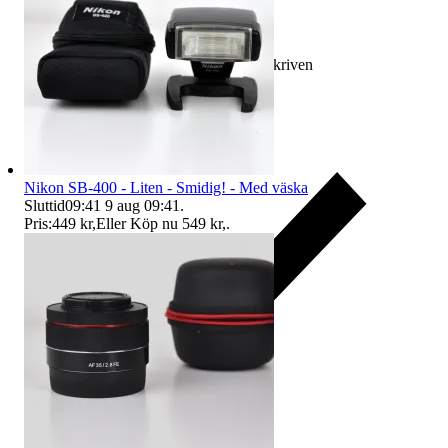
Ersättning om varan inte är som beskriven
Nikon SB-400 - Liten - Smidig! - Med väska
Sluttid
09:41
9 aug 09:41
.
Pris:
449 kr
,
Eller Köp nu
549 kr
,
.