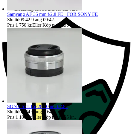
Ersättning om du inte får din vara
Samyang AF 35 mm f/2.8 FE - FÖR SONY FE
Sluttid
09:42
9 aug 09:42
.
Pris:
1 750 kr
,
Eller Köp nu
1 895 kr
,
.
SONY SEL16F28 16mm f/2.8 -
Sluttid
09:44
9 aug 09:44
.
Pris:
1 100 kr
,
Eller Köp nu
1 495 kr
,
.