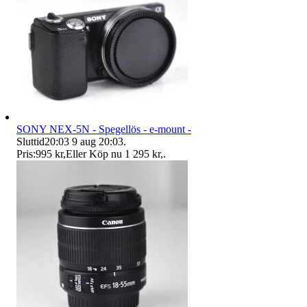
SONY NEX-5N - Spegellös - e-mount -
Sluttid
20:03
9 aug 20:03
.
Pris:
995 kr
,
Eller Köp nu
1 295 kr
,
.