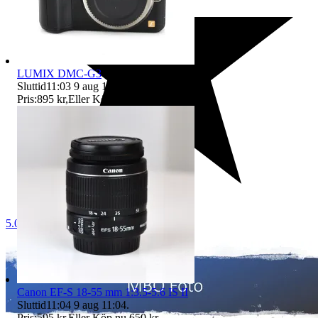
LUMIX DMC-G3
Sluttid
11:03
9 aug 11:03
.
Pris:
895 kr
,
Eller Köp nu
1 295 kr
,
.
5.0
Canon EF-S 18-55 mm 1:3.5-5.6 IS II
Sluttid
11:04
9 aug 11:04
.
Pris:
595 kr
,
Eller Köp nu
650 kr
,
.