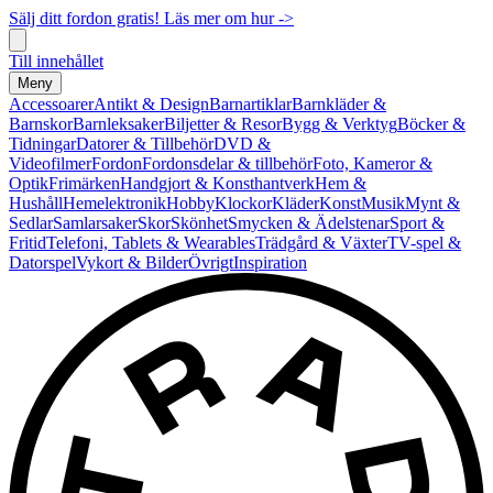
Sälj ditt fordon gratis! Läs mer om hur ->
Till innehållet
Meny
Accessoarer
Antikt & Design
Barnartiklar
Barnkläder &
Barnskor
Barnleksaker
Biljetter & Resor
Bygg & Verktyg
Böcker &
Tidningar
Datorer & Tillbehör
DVD &
Videofilmer
Fordon
Fordonsdelar & tillbehör
Foto, Kameror &
Optik
Frimärken
Handgjort & Konsthantverk
Hem &
Hushåll
Hemelektronik
Hobby
Klockor
Kläder
Konst
Musik
Mynt &
Sedlar
Samlarsaker
Skor
Skönhet
Smycken & Ädelstenar
Sport &
Fritid
Telefoni, Tablets & Wearables
Trädgård & Växter
TV-spel &
Datorspel
Vykort & Bilder
Övrigt
Inspiration