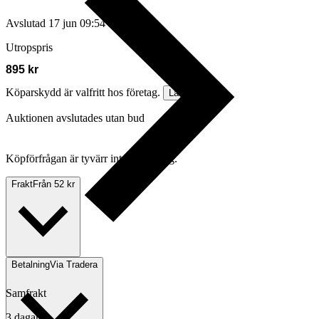
Avslutad
17 jun 09:54
Utropspris
895 kr
Köparskydd är valfritt hos företag.
Läs mer
Auktionen avslutades utan bud
Köpförfrågan är tyvärr inte tillgänglig.
Frakt
Från 52 kr
Betalning
Via Tradera
Samfrakt
3 dagar