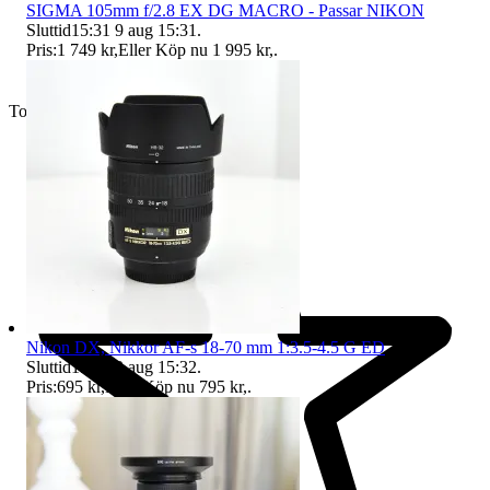
SIGMA 105mm f/2.8 EX DG MACRO - Passar NIKON
Sluttid
15:31
9 aug 15:31
.
Pris:
1 749 kr
,
Eller Köp nu
1 995 kr
,
.
Toppsäljare
Nikon DX, Nikkor AF-s 18-70 mm 1:3.5-4.5 G ED
Sluttid
15:32
9 aug 15:32
.
Pris:
695 kr
,
Eller Köp nu
795 kr
,
.