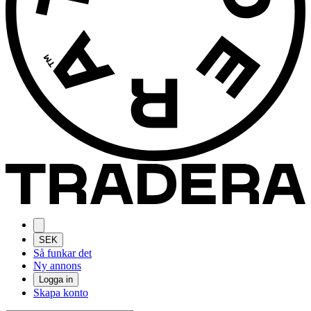
SEK
Så funkar det
Ny annons
Logga in
Skapa konto