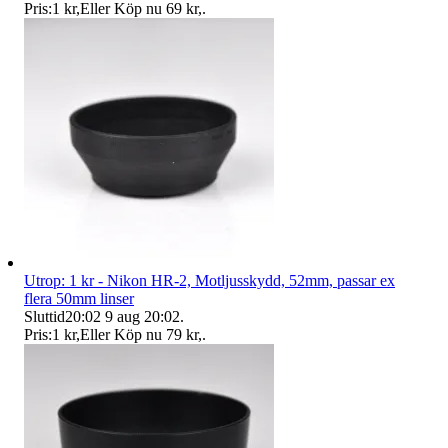
Pris:
1 kr
,
Eller Köp nu
69 kr
,
.
Utrop: 1 kr - Nikon HR-2, Motljusskydd, 52mm, passar ex
flera 50mm linser
Sluttid
20:02
9 aug 20:02
.
Pris:
1 kr
,
Eller Köp nu
79 kr
,
.