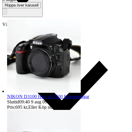
Hoppa över karusell
Välj till köparskydd
NIKON D3100 Hus, ca 2500 Exponeringar
Sluttid
09:40
9 aug 09:40
.
Pris:
695 kr
,
Eller Köp nu
795 kr
,
.