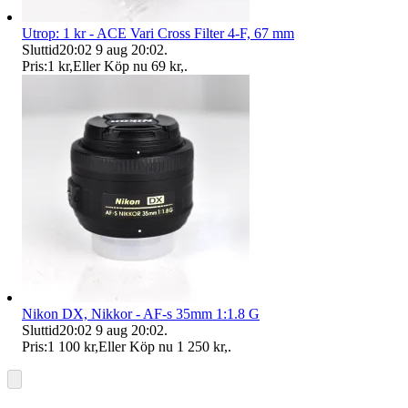
Utrop: 1 kr - ACE Vari Cross Filter 4-F, 67 mm
Sluttid
20:02
9 aug 20:02
.
Pris:
1 kr
,
Eller Köp nu
69 kr
,
.
Nikon DX, Nikkor - AF-s 35mm 1:1.8 G
Sluttid
20:02
9 aug 20:02
.
Pris:
1 100 kr
,
Eller Köp nu
1 250 kr
,
.