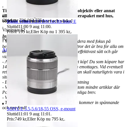
,
Titta gärna in i min butik för passande objektiv eller annat
tillbehör! Sätter gärna samman ett kamerapaket med hus,
Objektnr
736 263 775
objektiv samt minneskort och väska!
Sigma 19mm 1:2.8 DN Art för Sony E
,
Sluttid
11:00
9 aug 11:00
.
Visningar
62
Pris:
1 195 kr
,
Eller Köp nu
1 395 kr
,
.
Information:
Publicerad
14 jun 09:54
- Välkommen till en liten web shop på Tradera med fokus på
begagnad foto- och kamerautrustning. Vi tror det är bra för alla om
Anmäl
Sälj liknande
den utrustning som tillverkats används på effektivast sätt och går
vidare om den inte används!
- Allt begagnat säljes med 14 dagars öppet köp! Du som köpare har
14 dagars ångerrätt från den dagen varan emottages. Vid eventuell
retur står köparen för returfrakten och varan skall naturligtvis vara i
sitt ursprungliga skick.
- Betalning bör ske inom 3 dagar, ej avhämtning
- Vi sänder allt spårbart via Schenker förutom mindre artiklar där
Postnord anges och då sker frakten via vanliga brev.
- VMB, Ej avdragbar moms
- Titta in då och då eftersom det hela tiden kommer in spännande
och nya fynd!
SONY E 3.5-5.6/18-55 OSS, e-mount
Sluttid
11:01
9 aug 11:01
.
Pris:
749 kr
,
Eller Köp nu
795 kr
,
.