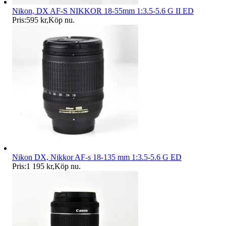
Nikon, DX AF-S NIKKOR 18-55mm 1:3.5-5.6 G II ED
Pris:
595 kr
,
Köp nu
.
Nikon DX, Nikkor AF-s 18-135 mm 1:3.5-5.6 G ED
Pris:
1 195 kr
,
Köp nu
.