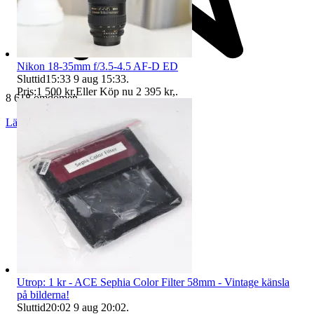
Nikon 18-35mm f/3.5-4.5 AF-D ED
Sluttid
15:33
9 aug 15:33
.
Pris:
1 500 kr
,
Eller Köp nu
2 395 kr
,
.
8 618 omdömen
Läs omdömen
Följ
Utrop: 1 kr - ACE Sephia Color Filter 58mm - Vintage känsla
på bilderna!
Sluttid
20:02
9 aug 20:02
.