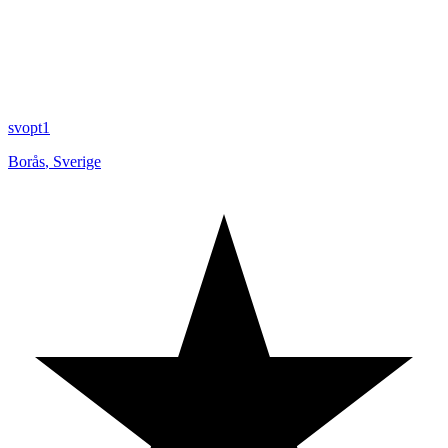
svopt1
Borås
,
Sverige