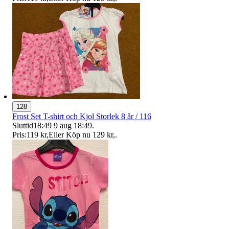
128
Frost Set T-shirt och Kjol Storlek 8 år / 116
Sluttid
18:49
9 aug 18:49
.
Pris:
119 kr
,
Eller Köp nu
129 kr
,
.