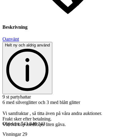
Beskrivning
Oanvänt
Helt ny och aldrig använd
9 st partyhattar
6 med silverglitter och 3 med blått glitter
Vi samfraktar , så titta även på våra andra auktioner.
Frakt sker efter betalning.
Objektnr
743 840 143
Vid två köp medföljer liten gåva.
Visningar
29