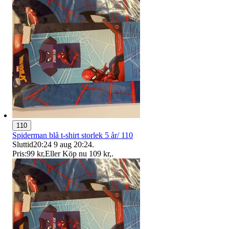
110
Spiderman blå t-shirt storlek 5 år/ 110
Sluttid
20:24
9 aug 20:24
.
Pris:
99 kr
,
Eller Köp nu
109 kr
,
.