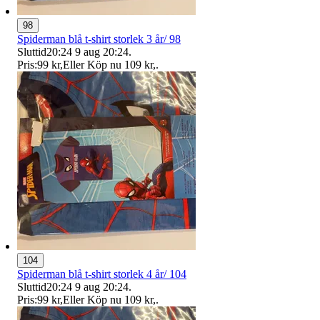
98
Spiderman blå t-shirt storlek 3 år/ 98
Sluttid
20:24
9 aug 20:24
.
Pris:
99 kr
,
Eller Köp nu
109 kr
,
.
104
Spiderman blå t-shirt storlek 4 år/ 104
Sluttid
20:24
9 aug 20:24
.
Pris:
99 kr
,
Eller Köp nu
109 kr
,
.