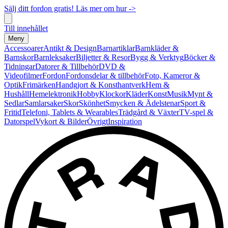
Sälj ditt fordon gratis! Läs mer om hur ->
Till innehållet
Meny
Accessoarer
Antikt & Design
Barnartiklar
Barnkläder &
Barnskor
Barnleksaker
Biljetter & Resor
Bygg & Verktyg
Böcker &
Tidningar
Datorer & Tillbehör
DVD &
Videofilmer
Fordon
Fordonsdelar & tillbehör
Foto, Kameror &
Optik
Frimärken
Handgjort & Konsthantverk
Hem &
Hushåll
Hemelektronik
Hobby
Klockor
Kläder
Konst
Musik
Mynt &
Sedlar
Samlarsaker
Skor
Skönhet
Smycken & Ädelstenar
Sport &
Fritid
Telefoni, Tablets & Wearables
Trädgård & Växter
TV-spel &
Datorspel
Vykort & Bilder
Övrigt
Inspiration