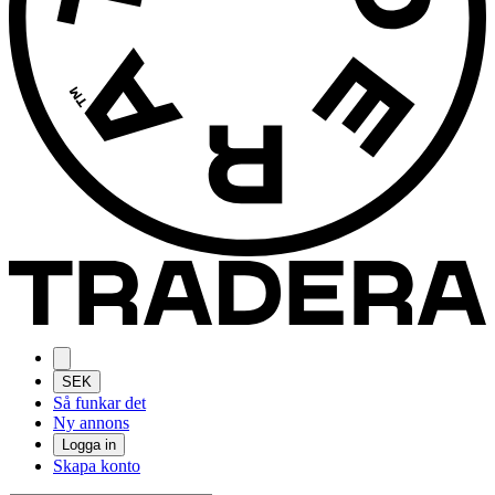
SEK
Så funkar det
Ny annons
Logga in
Skapa konto