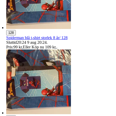
128
Spiderman blå t-shirt storlek 8 år/ 128
Sluttid
20:24
9 aug 20:24
.
Pris:
99 kr
,
Eller Köp nu
109 kr
,
.