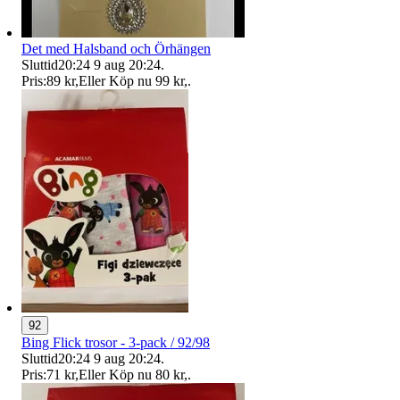
Det med Halsband och Örhängen
Sluttid
20:24
9 aug 20:24
.
Pris:
89 kr
,
Eller Köp nu
99 kr
,
.
92
Bing Flick trosor - 3-pack / 92/98
Sluttid
20:24
9 aug 20:24
.
Pris:
71 kr
,
Eller Köp nu
80 kr
,
.