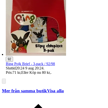
92
Bing Pojk Brief - 3-pack / 92/98
Sluttid
20:24
9 aug 20:24
.
Pris:
71 kr
,
Eller Köp nu
80 kr
,
.
Mer från samma butik
Visa alla