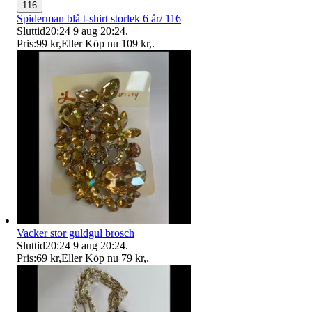
116
Spiderman blå t-shirt storlek 6 år/ 116
Sluttid
20:24
9 aug 20:24
.
Pris:
99 kr
,
Eller Köp nu
109 kr
,
.
Vacker stor guldgul brosch
Sluttid
20:24
9 aug 20:24
.
Pris:
69 kr
,
Eller Köp nu
79 kr
,
.