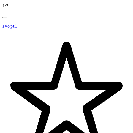
1
/
2
svopt1