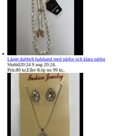
Långt dubbelt halsband med pärlor och klara pärlor
Sluttid
20:24
9 aug 20:24
.
Pris:
89 kr
,
Eller Köp nu
99 kr
,
.