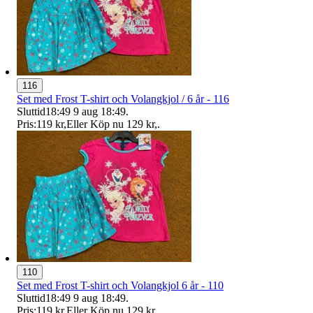
116
Set med Frost T-shirt och Volangkjol / 6 år - 116
Sluttid
18:49
9 aug 18:49
.
Pris:
119 kr
,
Eller Köp nu
129 kr
,
.
110
Set med Frost T-shirt och Volangkjol 6 år - 110
Sluttid
18:49
9 aug 18:49
.
Pris:
119 kr
,
Eller Köp nu
129 kr
,
.