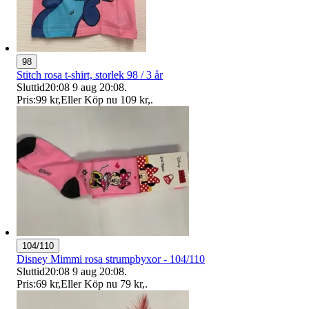
98
Stitch rosa t-shirt, storlek 98 / 3 år
Sluttid
20:08
9 aug 20:08
.
Pris:
99 kr
,
Eller Köp nu
109 kr
,
.
104/110
Disney Mimmi rosa strumpbyxor - 104/110
Sluttid
20:08
9 aug 20:08
.
Pris:
69 kr
,
Eller Köp nu
79 kr
,
.