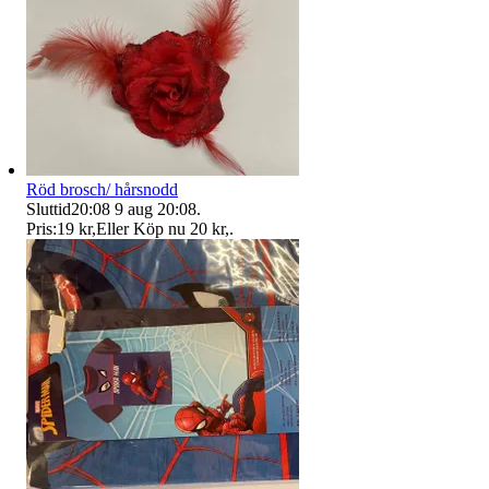
Röd brosch/ hårsnodd
Sluttid
20:08
9 aug 20:08
.
Pris:
19 kr
,
Eller Köp nu
20 kr
,
.