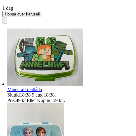
1 dag
Hoppa över karusell
Minecraft matlåda
Sluttid
18:38
9 aug 18:38
.
Pris:
49 kr
,
Eller Köp nu
59 kr
,
.