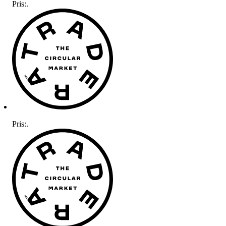
Pris:
.
Pris:
.