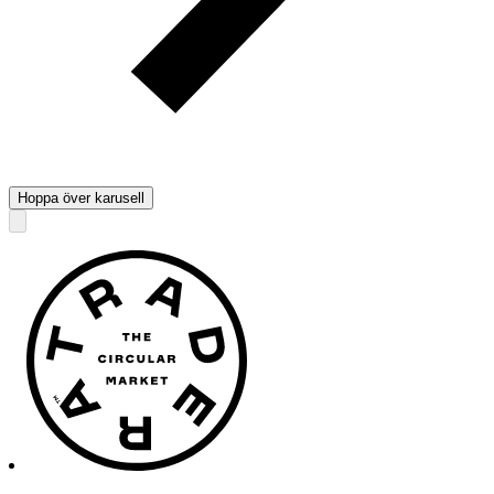
Hoppa över karusell