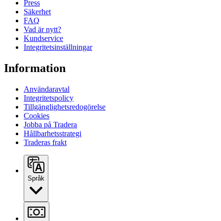
Press
Säkerhet
FAQ
Vad är nytt?
Kundservice
Integritetsinställningar
Information
Användaravtal
Integritetspolicy
Tillgänglighetsredogörelse
Cookies
Jobba på Tradera
Hållbarhetsstrategi
Traderas frakt
Språk