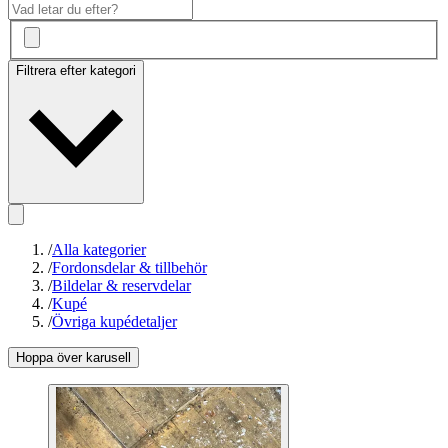
Filtrera efter kategori
/
Alla kategorier
/
Fordonsdelar & tillbehör
/
Bildelar & reservdelar
/
Kupé
/
Övriga kupédetaljer
Hoppa över karusell