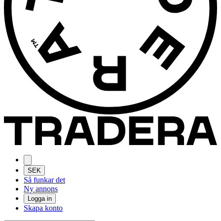
SEK
Så funkar det
Ny annons
Logga in
Skapa konto