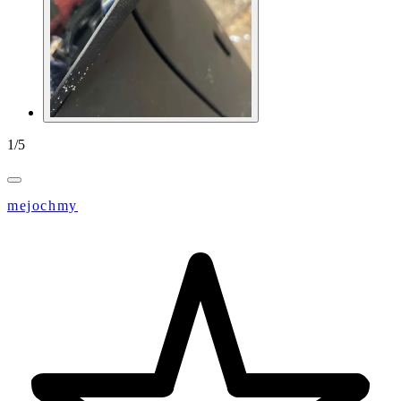
1
/
5
mejochmy