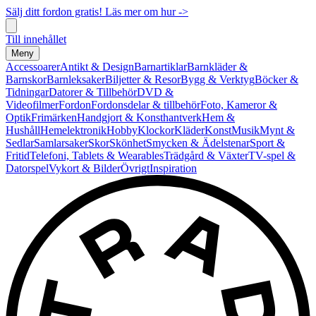
Sälj ditt fordon gratis! Läs mer om hur ->
Till innehållet
Meny
Accessoarer
Antikt & Design
Barnartiklar
Barnkläder &
Barnskor
Barnleksaker
Biljetter & Resor
Bygg & Verktyg
Böcker &
Tidningar
Datorer & Tillbehör
DVD &
Videofilmer
Fordon
Fordonsdelar & tillbehör
Foto, Kameror &
Optik
Frimärken
Handgjort & Konsthantverk
Hem &
Hushåll
Hemelektronik
Hobby
Klockor
Kläder
Konst
Musik
Mynt &
Sedlar
Samlarsaker
Skor
Skönhet
Smycken & Ädelstenar
Sport &
Fritid
Telefoni, Tablets & Wearables
Trädgård & Växter
TV-spel &
Datorspel
Vykort & Bilder
Övrigt
Inspiration