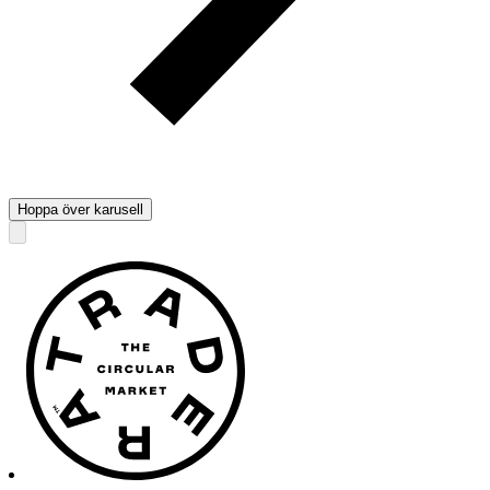
Hoppa över karusell