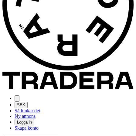
SEK
Så funkar det
Ny annons
Logga in
Skapa konto