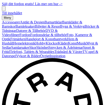
Sälj ditt fordon gratis! Läs mer om hur ->
Till innehållet
Meny
Accessoarer
Antikt & Design
Barnartiklar
Barnkläder &
Barnskor
Barnleksaker
Biljetter & Resor
Bygg & Verktyg
Böcker &
Tidningar
Datorer & Tillbehör
DVD &
Videofilmer
Fordon
Fordonsdelar & tillbehör
Foto, Kameror &
Optik
Frimärken
Handgjort & Konsthantverk
Hem &
Hushåll
Hemelektronik
Hobby
Klockor
Kläder
Konst
Musik
Mynt &
Sedlar
Samlarsaker
Skor
Skönhet
Smycken & Ädelstenar
Sport &
Fritid
Telefoni, Tablets & Wearables
Trädgård & Växter
TV-spel &
Datorspel
Vykort & Bilder
Övrigt
Inspiration