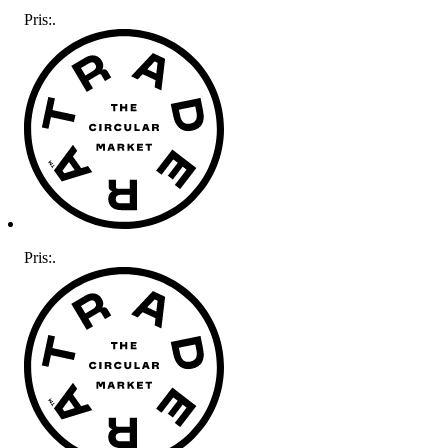
Pris:
.
Pris:
.