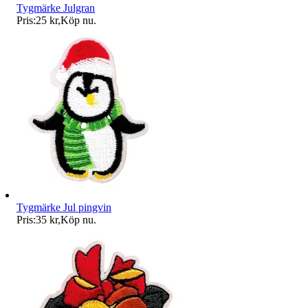
Tygmärke Julgran
Pris:
25 kr
,
Köp nu
.
Tygmärke Jul pingvin
Pris:
35 kr
,
Köp nu
.