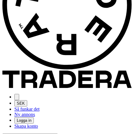
SEK
Så funkar det
Ny annons
Logga in
Skapa konto