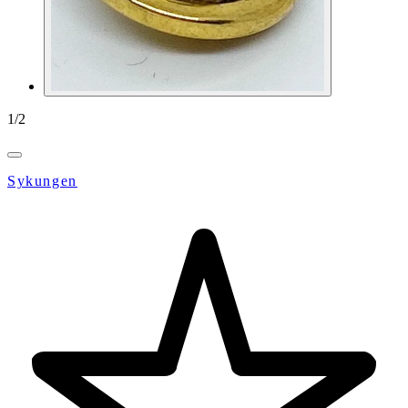
1
/
2
Sykungen