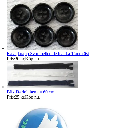
Kavajknapp Svartmellerade blanka 15mm 6st
Pris:
30 kr
,
Köp nu
.
Blixtlås dolt benvitt 60 cm
Pris:
25 kr
,
Köp nu
.