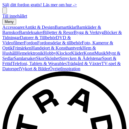
Sälj ditt fordon gratis! Läs mer om hur ->
Till innehållet
Meny
Accessoarer
Antikt & Design
Barnartiklar
Barnkläder &
Barnskor
Barnleksaker
Biljetter & Resor
Bygg & Verktyg
Böcker &
Tidningar
Datorer & Tillbehör
DVD &
Videofilmer
Fordon
Fordonsdelar & tillbehör
Foto, Kameror &
Optik
Frimärken
Handgjort & Konsthantverk
Hem &
Hushåll
Hemelektronik
Hobby
Klockor
Kläder
Konst
Musik
Mynt &
Sedlar
Samlarsaker
Skor
Skönhet
Smycken & Ädelstenar
Sport &
Fritid
Telefoni, Tablets & Wearables
Trädgård & Växter
TV-spel &
Datorspel
Vykort & Bilder
Övrigt
Inspiration