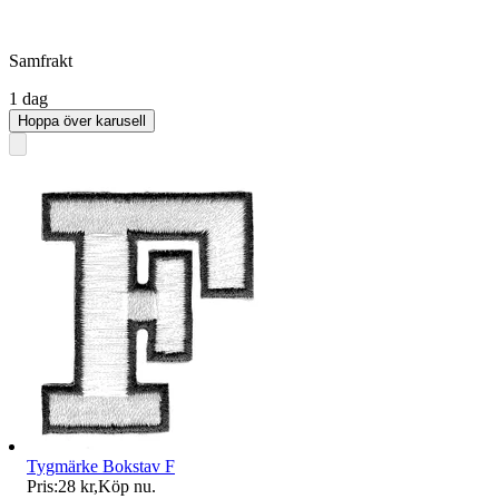
Samfrakt
1 dag
Hoppa över karusell
Tygmärke Bokstav F
Pris:
28 kr
,
Köp nu
.