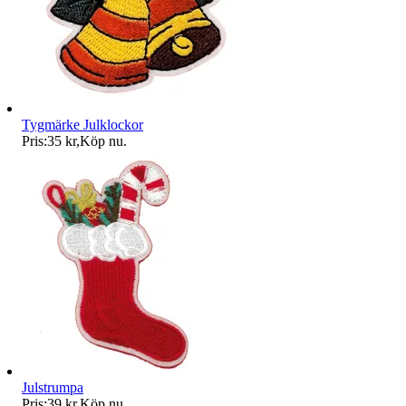
Tygmärke Julklockor
Pris:
35 kr
,
Köp nu
.
Julstrumpa
Pris:
39 kr
,
Köp nu
.