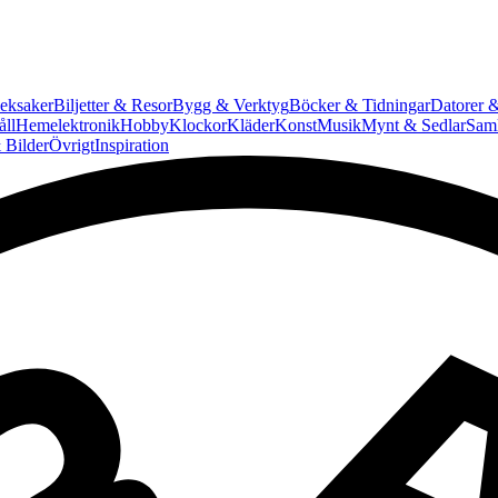
eksaker
Biljetter & Resor
Bygg & Verktyg
Böcker & Tidningar
Datorer &
ll
Hemelektronik
Hobby
Klockor
Kläder
Konst
Musik
Mynt & Sedlar
Saml
 Bilder
Övrigt
Inspiration