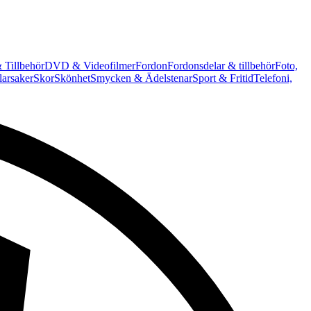
 Tillbehör
DVD & Videofilmer
Fordon
Fordonsdelar & tillbehör
Foto,
arsaker
Skor
Skönhet
Smycken & Ädelstenar
Sport & Fritid
Telefoni,