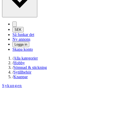
SEK
Så funkar det
Ny annons
Logga in
Skapa konto
/
Alla kategorier
/
Hobby
/
Sömnad & stickning
/
Sytillbehör
/
Knappar
Sykungen