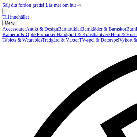
Sälj ditt fordon gratis! Läs mer om hur ->
Till innehållet
Meny
Accessoarer
Antikt & Design
Barnartiklar
Barnkläder & Barnskor
Barnl
Kameror & Optik
Frimärken
Handgjort & Konsthantverk
Hem & Hushå
Tablets & Wearables
Trädgård & Växter
TV-spel & Datorspel
Vykort &