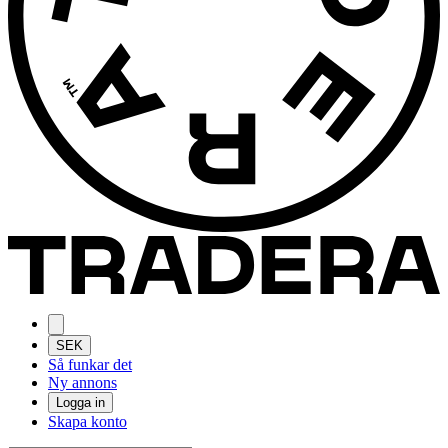
SEK
Så funkar det
Ny annons
Logga in
Skapa konto