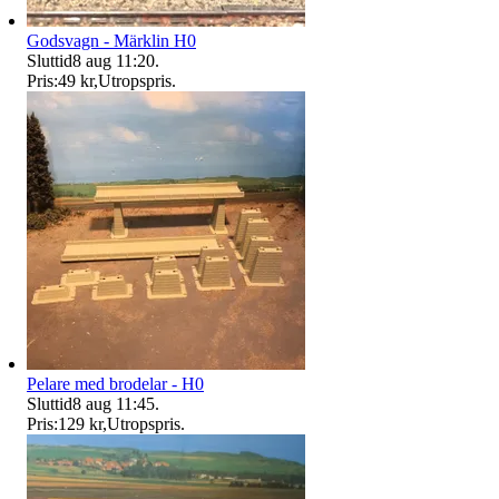
Godsvagn - Märklin H0
Sluttid
8 aug 11:20
.
Pris:
49 kr
,
Utropspris
.
Pelare med brodelar - H0
Sluttid
8 aug 11:45
.
Pris:
129 kr
,
Utropspris
.