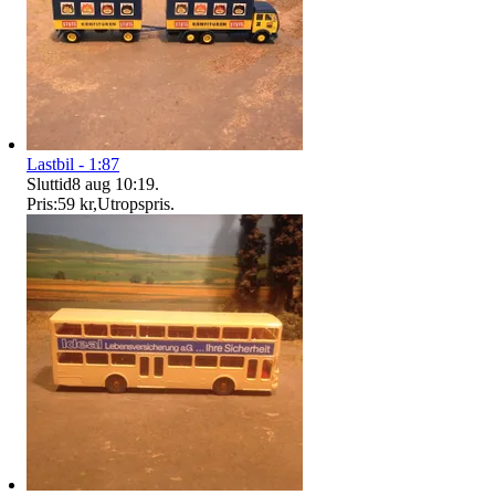
Lastbil - 1:87
Sluttid
8 aug 10:19
.
Pris:
59 kr
,
Utropspris
.