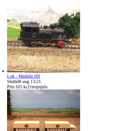
Lok - Märklin H0
Sluttid
8 aug 13:21
.
Pris:
165 kr
,
Utropspris
.