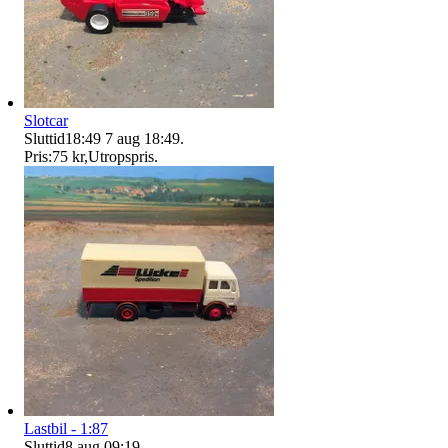
Slotcar
Sluttid
18:49
7 aug 18:49
.
Pris:
75 kr
,
Utropspris
.
Lastbil - 1:87
Sluttid
8 aug 09:19
.