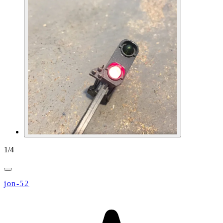
1
/
4
jon-52