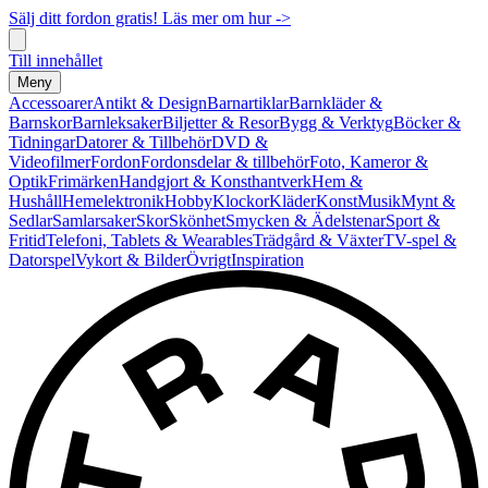
Sälj ditt fordon gratis! Läs mer om hur ->
Till innehållet
Meny
Accessoarer
Antikt & Design
Barnartiklar
Barnkläder &
Barnskor
Barnleksaker
Biljetter & Resor
Bygg & Verktyg
Böcker &
Tidningar
Datorer & Tillbehör
DVD &
Videofilmer
Fordon
Fordonsdelar & tillbehör
Foto, Kameror &
Optik
Frimärken
Handgjort & Konsthantverk
Hem &
Hushåll
Hemelektronik
Hobby
Klockor
Kläder
Konst
Musik
Mynt &
Sedlar
Samlarsaker
Skor
Skönhet
Smycken & Ädelstenar
Sport &
Fritid
Telefoni, Tablets & Wearables
Trädgård & Växter
TV-spel &
Datorspel
Vykort & Bilder
Övrigt
Inspiration