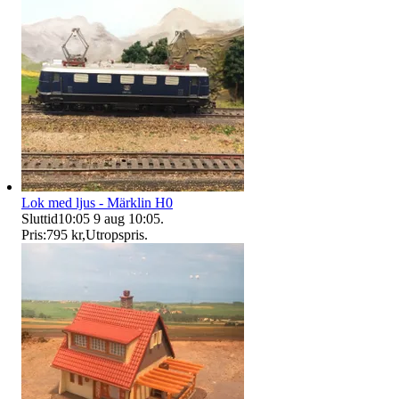
Lok med ljus - Märklin H0
Sluttid
10:05
9 aug 10:05
.
Pris:
795 kr
,
Utropspris
.