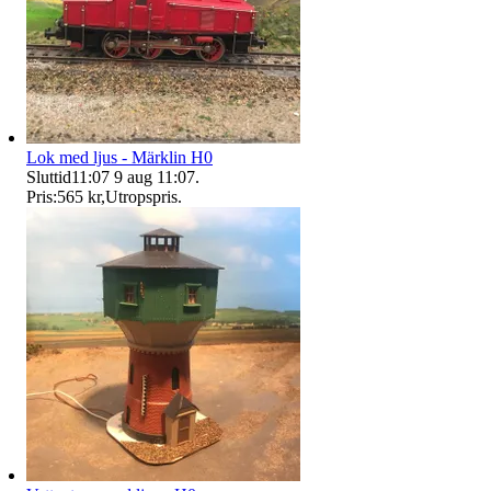
Lok med ljus - Märklin H0
Sluttid
11:07
9 aug 11:07
.
Pris:
565 kr
,
Utropspris
.