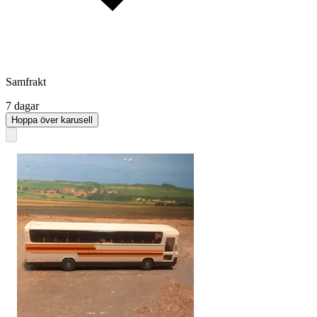
Samfrakt
7 dagar
Hoppa över karusell