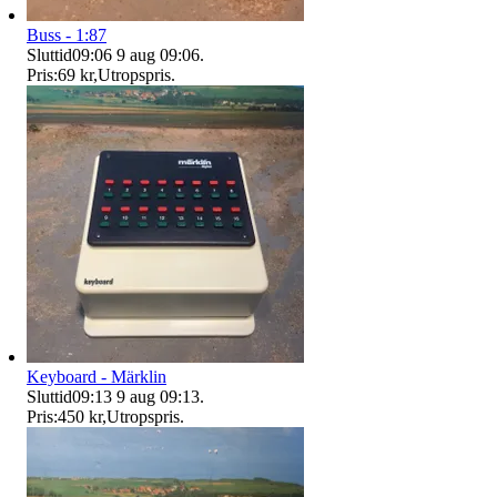
Buss - 1:87
Sluttid
09:06
9 aug 09:06
.
Pris:
69 kr
,
Utropspris
.
Keyboard - Märklin
Sluttid
09:13
9 aug 09:13
.
Pris:
450 kr
,
Utropspris
.