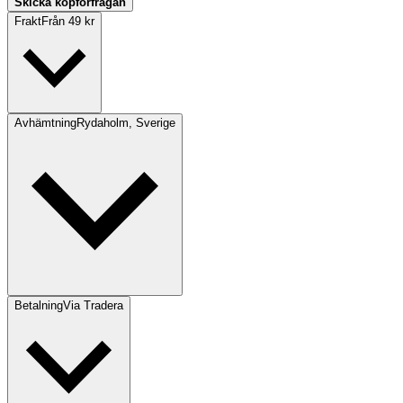
Skicka köpförfrågan
Frakt
Från 49 kr
Avhämtning
Rydaholm, Sverige
Betalning
Via Tradera