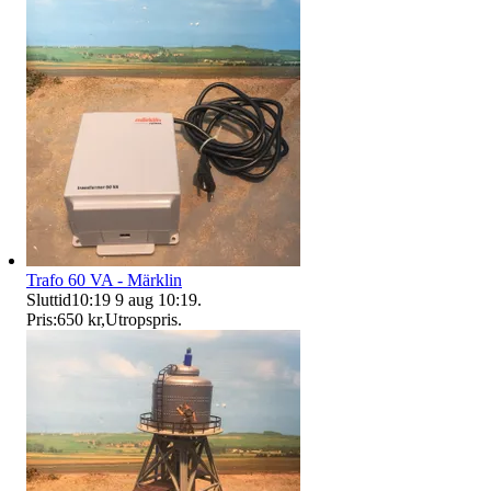
Trafo 60 VA - Märklin
Sluttid
10:19
9 aug 10:19
.
Pris:
650 kr
,
Utropspris
.