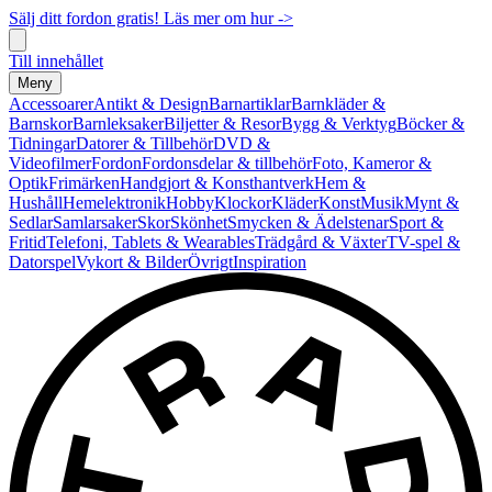
Sälj ditt fordon gratis! Läs mer om hur ->
Till innehållet
Meny
Accessoarer
Antikt & Design
Barnartiklar
Barnkläder &
Barnskor
Barnleksaker
Biljetter & Resor
Bygg & Verktyg
Böcker &
Tidningar
Datorer & Tillbehör
DVD &
Videofilmer
Fordon
Fordonsdelar & tillbehör
Foto, Kameror &
Optik
Frimärken
Handgjort & Konsthantverk
Hem &
Hushåll
Hemelektronik
Hobby
Klockor
Kläder
Konst
Musik
Mynt &
Sedlar
Samlarsaker
Skor
Skönhet
Smycken & Ädelstenar
Sport &
Fritid
Telefoni, Tablets & Wearables
Trädgård & Växter
TV-spel &
Datorspel
Vykort & Bilder
Övrigt
Inspiration