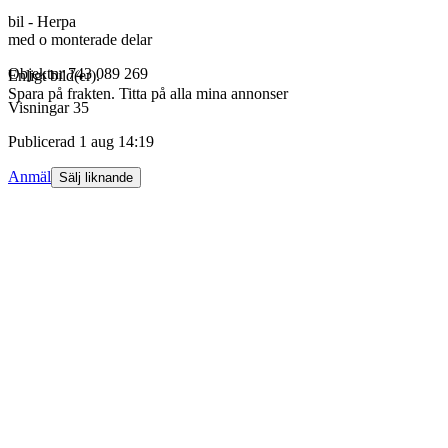
bil - Herpa
med o monterade delar
Objektnr
743 089 269
Enligt bild(er).
Spara på frakten. Titta på alla mina annonser
Visningar
35
Publicerad
1 aug 14:19
Anmäl
Sälj liknande