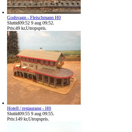
Godsvagn - Fleischmann H0
Sluttid
09:52
9 aug 09:52
.
Pris:
49 kr
,
Utropspris
.
Hotell / restaurang - H0
Sluttid
09:55
9 aug 09:55
.
Pris:
149 kr
,
Utropspris
.