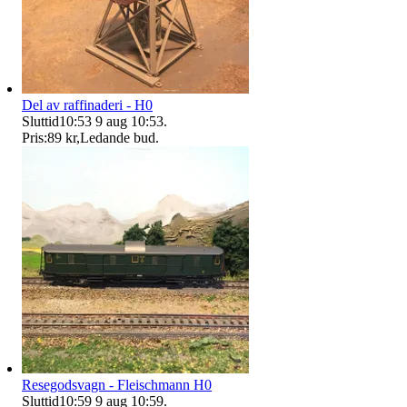
Del av raffinaderi - H0
Sluttid
10:53
9 aug 10:53
.
Pris:
89 kr
,
Ledande bud
.
Resegodsvagn - Fleischmann H0
Sluttid
10:59
9 aug 10:59
.