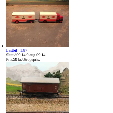
Lastbil - 1:87
Sluttid
09:14
9 aug 09:14
.
Pris:
59 kr
,
Utropspris
.