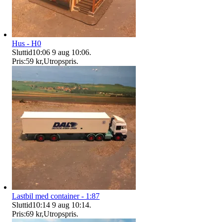
Hus - H0
Sluttid
10:06
9 aug 10:06
.
Pris:
59 kr
,
Utropspris
.
Lastbil med container - 1:87
Sluttid
10:14
9 aug 10:14
.
Pris:
69 kr
,
Utropspris
.