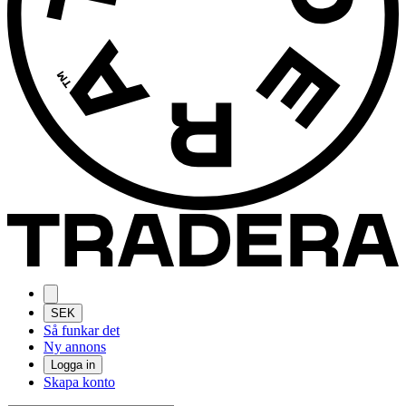
SEK
Så funkar det
Ny annons
Logga in
Skapa konto