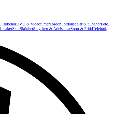
 Tillbehör
DVD & Videofilmer
Fordon
Fordonsdelar & tillbehör
Foto,
arsaker
Skor
Skönhet
Smycken & Ädelstenar
Sport & Fritid
Telefoni,