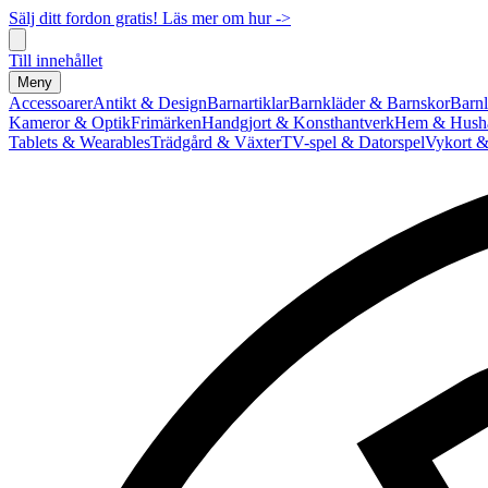
Sälj ditt fordon gratis! Läs mer om hur ->
Till innehållet
Meny
Accessoarer
Antikt & Design
Barnartiklar
Barnkläder & Barnskor
Barnl
Kameror & Optik
Frimärken
Handgjort & Konsthantverk
Hem & Hushå
Tablets & Wearables
Trädgård & Växter
TV-spel & Datorspel
Vykort &