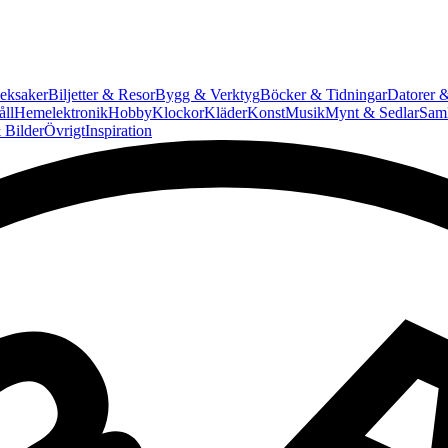
eksaker
Biljetter & Resor
Bygg & Verktyg
Böcker & Tidningar
Datorer &
ll
Hemelektronik
Hobby
Klockor
Kläder
Konst
Musik
Mynt & Sedlar
Saml
 Bilder
Övrigt
Inspiration