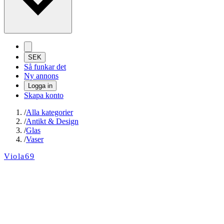
SEK
Så funkar det
Ny annons
Logga in
Skapa konto
/
Alla kategorier
/
Antikt & Design
/
Glas
/
Vaser
Viola69