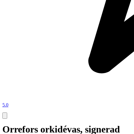
5.0
Orrefors orkidévas, signerad