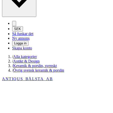
SEK
Så funkar det
Ny annons
Logga in
Skapa konto
/
Alla kategorier
/
Antikt & Design
/
Keramik & porslin, svenskt
/
Övrig svensk keramik & porslin
ANTIQUS_BÅLSTA_AB