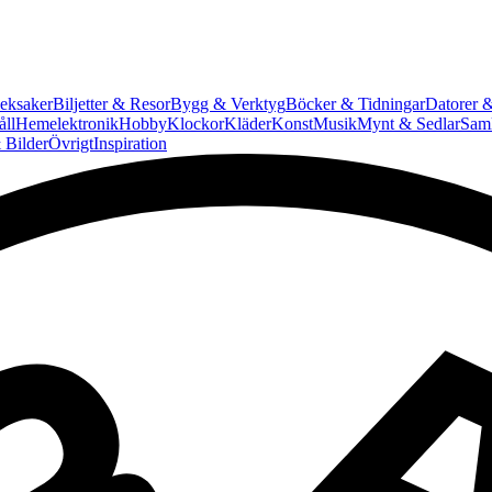
eksaker
Biljetter & Resor
Bygg & Verktyg
Böcker & Tidningar
Datorer &
ll
Hemelektronik
Hobby
Klockor
Kläder
Konst
Musik
Mynt & Sedlar
Saml
 Bilder
Övrigt
Inspiration