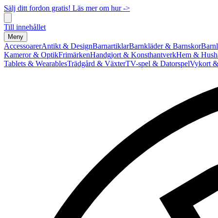
Sälj ditt fordon gratis! Läs mer om hur ->
Till innehållet
Meny
Accessoarer
Antikt & Design
Barnartiklar
Barnkläder & Barnskor
Barnl
Kameror & Optik
Frimärken
Handgjort & Konsthantverk
Hem & Hushå
Tablets & Wearables
Trädgård & Växter
TV-spel & Datorspel
Vykort &