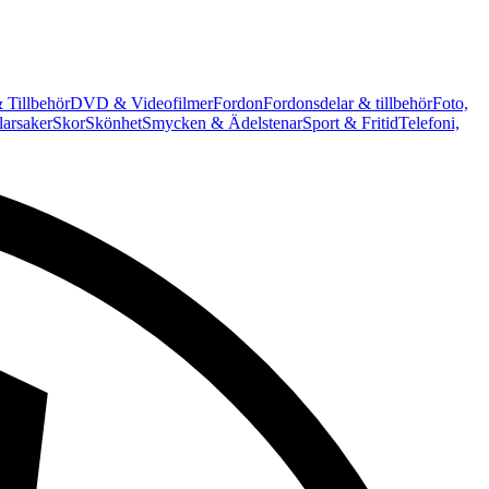
 Tillbehör
DVD & Videofilmer
Fordon
Fordonsdelar & tillbehör
Foto,
arsaker
Skor
Skönhet
Smycken & Ädelstenar
Sport & Fritid
Telefoni,