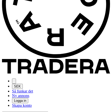
SEK
Så funkar det
Ny annons
Logga in
Skapa konto