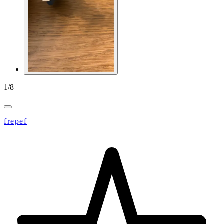
1
/
8
frepef