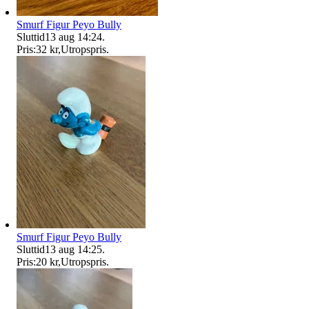
Smurf Figur Peyo Bully
Sluttid
13 aug 14:24
.
Pris:
32 kr
,
Utropspris
.
Smurf Figur Peyo Bully
Sluttid
13 aug 14:25
.
Pris:
20 kr
,
Utropspris
.