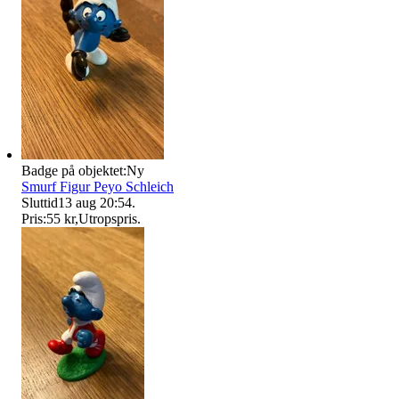
Badge på objektet:
Ny
Smurf Figur Peyo Schleich
Sluttid
13 aug 20:54
.
Pris:
55 kr
,
Utropspris
.