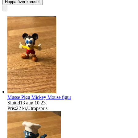
Hoppa över karusell
Musse Pigg Mickey Mouse figur
Sluttid
13 aug 10:23
.
Pris:
22 kr
,
Utropspris
.