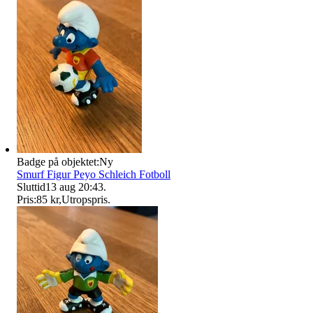
Badge på objektet:
Ny
Smurf Figur Peyo Schleich Fotboll
Sluttid
13 aug 20:43
.
Pris:
85 kr
,
Utropspris
.