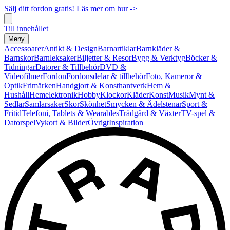
Sälj ditt fordon gratis! Läs mer om hur ->
Till innehållet
Meny
Accessoarer
Antikt & Design
Barnartiklar
Barnkläder &
Barnskor
Barnleksaker
Biljetter & Resor
Bygg & Verktyg
Böcker &
Tidningar
Datorer & Tillbehör
DVD &
Videofilmer
Fordon
Fordonsdelar & tillbehör
Foto, Kameror &
Optik
Frimärken
Handgjort & Konsthantverk
Hem &
Hushåll
Hemelektronik
Hobby
Klockor
Kläder
Konst
Musik
Mynt &
Sedlar
Samlarsaker
Skor
Skönhet
Smycken & Ädelstenar
Sport &
Fritid
Telefoni, Tablets & Wearables
Trädgård & Växter
TV-spel &
Datorspel
Vykort & Bilder
Övrigt
Inspiration