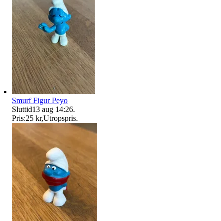
Smurf Figur Peyo
Sluttid
13 aug 14:26
.
Pris:
25 kr
,
Utropspris
.