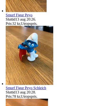
Smurf Figur Peyo
Sluttid
13 aug 20:26
.
Pris:
32 kr
,
Utropspris
.
Smurf Figur Peyo Schleich
Sluttid
13 aug 20:28
.
Pris:
78 kr
,
Utropspris
.