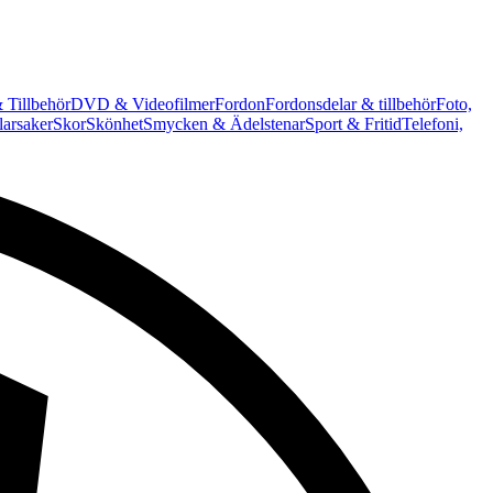
 Tillbehör
DVD & Videofilmer
Fordon
Fordonsdelar & tillbehör
Foto,
arsaker
Skor
Skönhet
Smycken & Ädelstenar
Sport & Fritid
Telefoni,