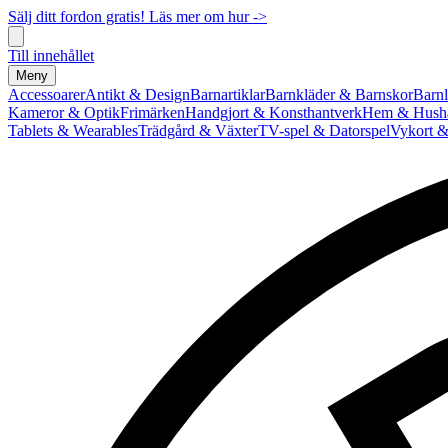
Sälj ditt fordon gratis! Läs mer om hur ->
Till innehållet
Meny
Accessoarer
Antikt & Design
Barnartiklar
Barnkläder & Barnskor
Barnl
Kameror & Optik
Frimärken
Handgjort & Konsthantverk
Hem & Hushå
Tablets & Wearables
Trädgård & Växter
TV-spel & Datorspel
Vykort &