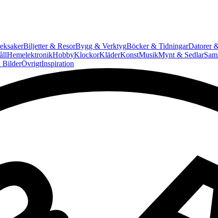
eksaker
Biljetter & Resor
Bygg & Verktyg
Böcker & Tidningar
Datorer &
ll
Hemelektronik
Hobby
Klockor
Kläder
Konst
Musik
Mynt & Sedlar
Saml
 Bilder
Övrigt
Inspiration