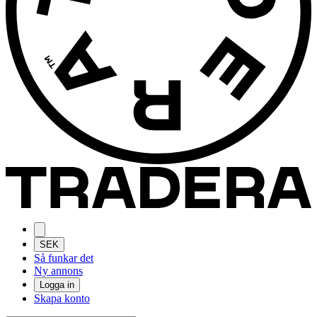
SEK
Så funkar det
Ny annons
Logga in
Skapa konto