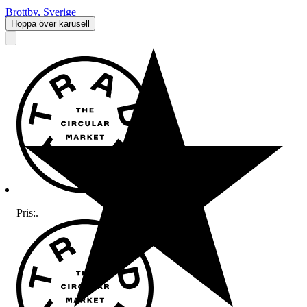
Brottby
,
Sverige
Hoppa över karusell
Pris:
.