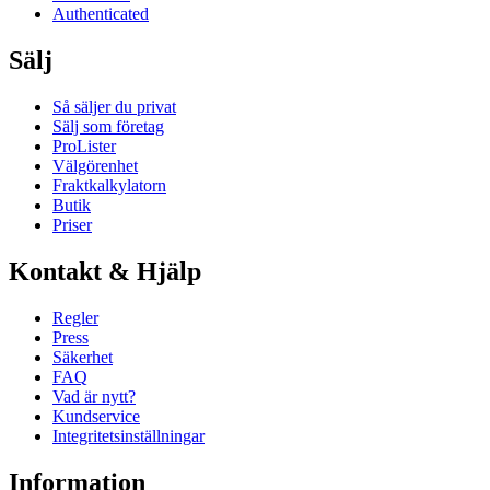
Authenticated
Sälj
Så säljer du privat
Sälj som företag
ProLister
Välgörenhet
Fraktkalkylatorn
Butik
Priser
Kontakt & Hjälp
Regler
Press
Säkerhet
FAQ
Vad är nytt?
Kundservice
Integritetsinställningar
Information