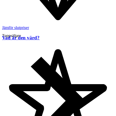
Jämför slutpriser
Toppsäljare
Vad är den värd?