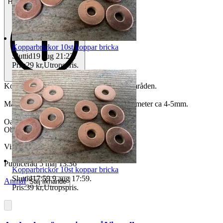
Helt ny och aldrig använd
Kopparbrickor 10st koppar bricka
Sluttid
19 aug 21:23
.
Pris:
29 kr
,
Utropspris
.
Kopparbrickor för diverse användningsområden.
Mått: Ytterdiameter ca 14-15mm, innerdiameter ca 4-5mm.
Oanvända
Objektnr
730 198 283
Visningar
48
Publicerad
5 maj 13:36
Kopparbrickor 10st koppar bricka
Sluttid
17:59
9 aug 17:59
.
Anmäl
Sälj liknande
Pris:
39 kr
,
Utropspris
.