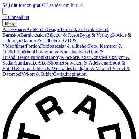
Sälj ditt fordon gratis! Läs mer om hur ->
Till innehållet
Meny
Accessoarer
Antikt & Design
Barnartiklar
Barnkläder &
Barnskor
Barnleksaker
Biljetter & Resor
Bygg & Verktyg
Böcker &
Tidningar
Datorer & Tillbehör
DVD &
Videofilmer
Fordon
Fordonsdelar & tillbehör
Foto, Kameror &
Optik
Frimärken
Handgjort & Konsthantverk
Hem &
Hushåll
Hemelektronik
Hobby
Klockor
Kläder
Konst
Musik
Mynt &
Sedlar
Samlarsaker
Skor
Skönhet
Smycken & Ädelstenar
Sport &
Fritid
Telefoni, Tablets & Wearables
Trädgård & Växter
TV-spel &
Datorspel
Vykort & Bilder
Övrigt
Inspiration