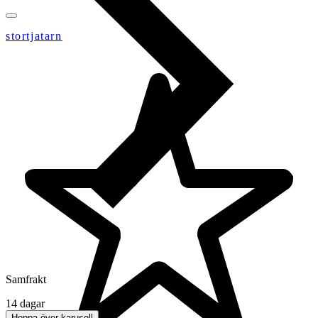
stortjatarn
Samfrakt
14 dagar
Hoppa över karusell