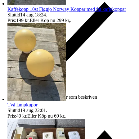
Kaffekopp 10st Figgjo Norway Koppar med fat kaffekoppar
Sluttid
14 aug 18:24
.
Pris:
199 kr
,
Eller Köp nu
299 kr
,
.
Ersättning om varan inte är som beskriven
Två lampkupor
Sluttid
19 aug 22:01
.
Pris:
49 kr
,
Eller Köp nu
69 kr
,
.