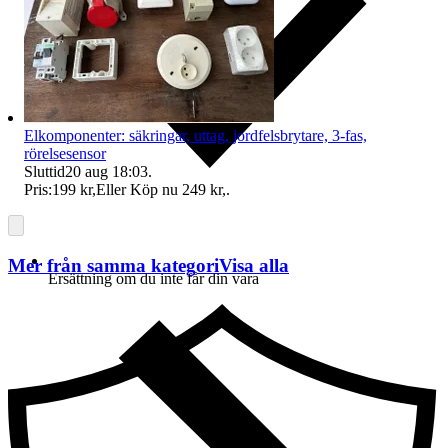
Elkomponenter: säkringar, uttag, jordfelsbrytare, 3-fas,
rörelsesensor
Sluttid
20 aug 18:03
.
Pris:
199 kr
,
Eller Köp nu
249 kr
,
.
Mer från samma kategori
Visa alla
Ersättning om du inte får din vara