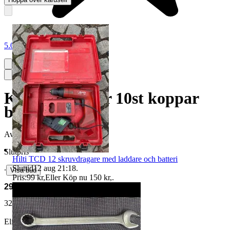
5.0
Kopparbrickor 10st koppar
bricka
Avslutad
19 maj 13:36
Slutpris
Hilti TCD 12 skruvdragare med laddare och batteri
Sluttid
12 aug 21:18
.
∙
Visa bud
Pris:
99 kr
,
Eller Köp nu
150 kr
,
.
29 kr
32 kr med köparskydd.
Läs mer
Elinlervik vann auktionen