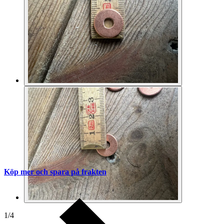
Köp mer och spara på frakten
1
/
4