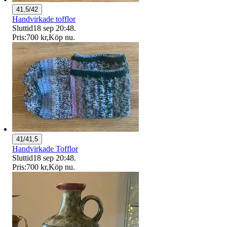
41,5/42
Handvirkade tofflor
Sluttid
18 sep 20:48
.
Pris:
700 kr
,
Köp nu
.
41/41,5
Handvirkade Tofflor
Sluttid
18 sep 20:48
.
Pris:
700 kr
,
Köp nu
.