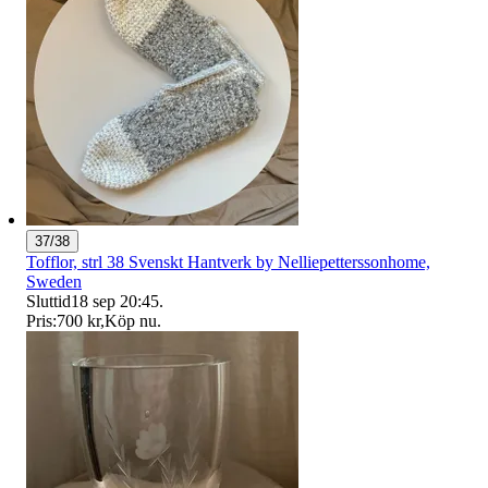
37/38
Tofflor, strl 38 Svenskt Hantverk by Nelliepetterssonhome,
Sweden
Sluttid
18 sep 20:45
.
Pris:
700 kr
,
Köp nu
.