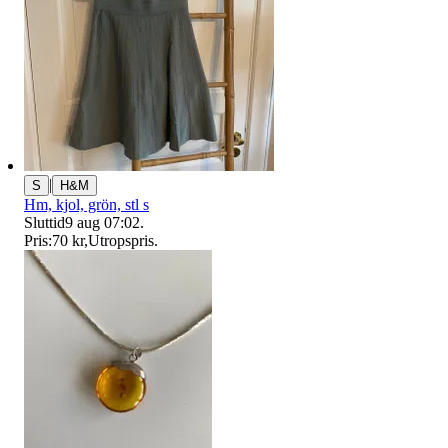
|
S
H&M
Hm, kjol, grön, stl s
Sluttid
9 aug 07:02
.
Pris:
70 kr
,
Utropspris
.