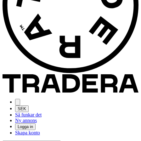
SEK
Så funkar det
Ny annons
Logga in
Skapa konto