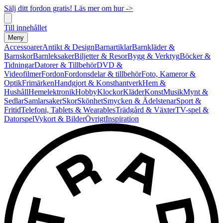
Sälj ditt fordon gratis! Läs mer om hur ->
Till innehållet
Meny
Accessoarer
Antikt & Design
Barnartiklar
Barnkläder &
Barnskor
Barnleksaker
Biljetter & Resor
Bygg & Verktyg
Böcker &
Tidningar
Datorer & Tillbehör
DVD &
Videofilmer
Fordon
Fordonsdelar & tillbehör
Foto, Kameror &
Optik
Frimärken
Handgjort & Konsthantverk
Hem &
Hushåll
Hemelektronik
Hobby
Klockor
Kläder
Konst
Musik
Mynt &
Sedlar
Samlarsaker
Skor
Skönhet
Smycken & Ädelstenar
Sport &
Fritid
Telefoni, Tablets & Wearables
Trädgård & Växter
TV-spel &
Datorspel
Vykort & Bilder
Övrigt
Inspiration