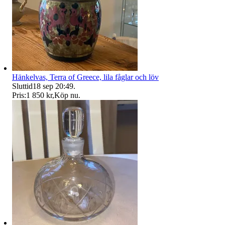
Hänkelvas, Terra of Greece, lila fåglar och löv
Sluttid
18 sep 20:49
.
Pris:
1 850 kr
,
Köp nu
.