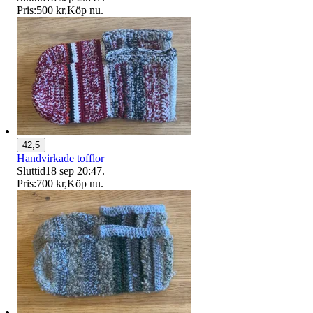
Pris:
500 kr
,
Köp nu
.
42,5
Handvirkade tofflor
Sluttid
18 sep 20:47
.
Pris:
700 kr
,
Köp nu
.