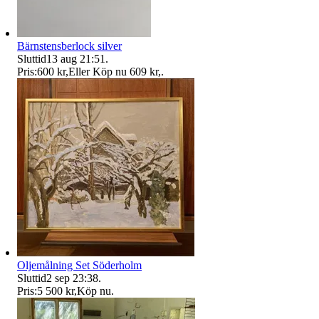
Bärnstensberlock silver
Sluttid
13 aug 21:51
.
Pris:
600 kr
,
Eller Köp nu
609 kr
,
.
Oljemålning Set Söderholm
Sluttid
2 sep 23:38
.
Pris:
5 500 kr
,
Köp nu
.