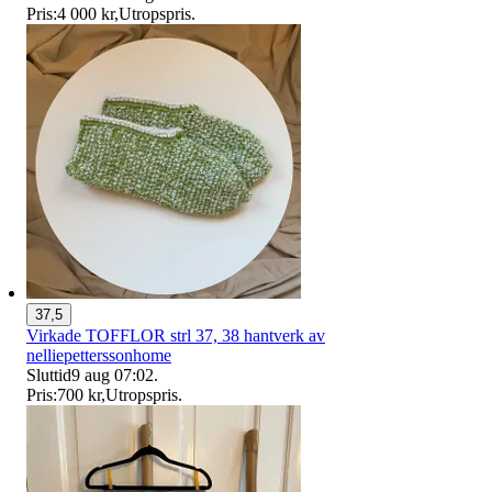
Pris:
4 000 kr
,
Utropspris
.
37,5
Virkade TOFFLOR strl 37, 38 hantverk av
nelliepetterssonhome
Sluttid
9 aug 07:02
.
Pris:
700 kr
,
Utropspris
.