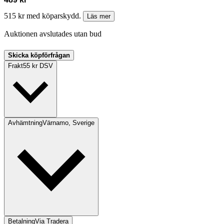
515 kr med köparskydd.
Läs mer
Auktionen avslutades utan bud
Skicka köpförfrågan
Frakt
55 kr DSV
Avhämtning
Värnamo, Sverige
Betalning
Via Tradera