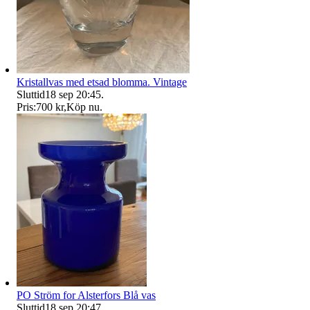
Kristallvas med etsad blomma. Vintage
Sluttid
18 sep 20:45
.
Pris:
700 kr
,
Köp nu
.
PO Ström for Alsterfors Blå vas
Sluttid
18 sep 20:47
.