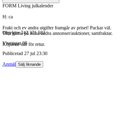
FORM Living julkalender
H: ca
Frakt och ev andra utgifter framgår av priset! Packar väl.
Objektnr
742 371 582
Titta gärna på mina andra annonser/auktioner, samfraktar.
Visningar
68
Köparen står för retur.
Publicerad
27 jul 23:30
Anmäl
Sälj liknande