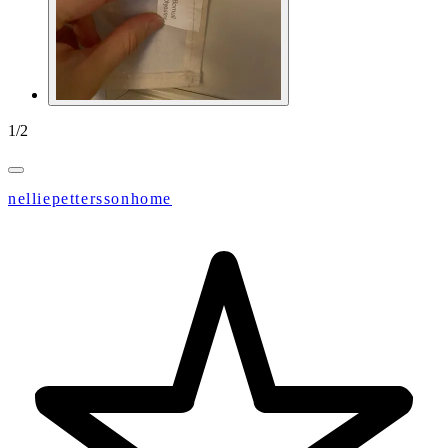
1
/
2
nelliepetterssonhome