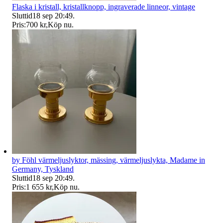
Flaska i kristall, kristallknopp, ingraverade linneor, vintage
Sluttid
18 sep 20:49
.
Pris:
700 kr
,
Köp nu
.
by Föhl värmeljuslyktor, mässing, värmeljuslykta, Madame in
Germany, Tyskland
Sluttid
18 sep 20:49
.
Pris:
1 655 kr
,
Köp nu
.