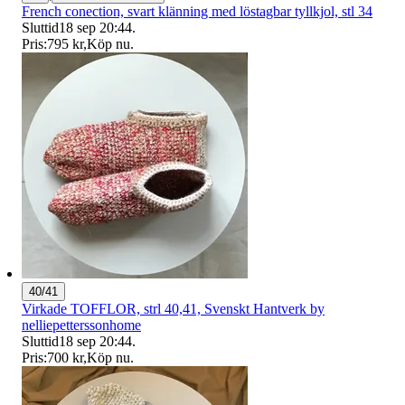
French conection, svart klänning med löstagbar tyllkjol, stl 34
Sluttid
18 sep 20:44
.
Pris:
795 kr
,
Köp nu
.
40/41
Virkade TOFFLOR, strl 40,41, Svenskt Hantverk by
nelliepetterssonhome
Sluttid
18 sep 20:44
.
Pris:
700 kr
,
Köp nu
.