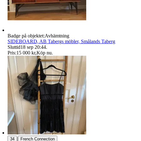
Badge på objektet:
Avhämtning
SIDEBOARD, AB Tabergs möbler, Smålands Taberg
Sluttid
18 sep 20:44
.
Pris:
15 000 kr
,
Köp nu
.
|
34
French Connection