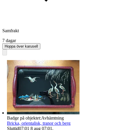
Samfrakt
7 dagar
Hoppa över karusell
Badge på objektet:
Avhämtning
Bricka, orientalisk, tranor och berg
Sluttid
07:01
8 aug 07:01
.