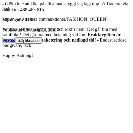
- Glöm inte att kika på allt annat snyggt jag lagt upp på Tradera, via
länk
Objektnr
488 463 615
http://www.tradera.com/auktioner/FASHION_QUEEN
Visningar
2 118
Varorna befinner sig i djurfri och rökfri hem! Det går bra med
Publicerad
15 aug 2021 21:07
samfrakt ! Det går bra med betalning vid lön.
Fraktavgiften är
baserad på portot, paketering och nedlagd tid!
- Endast seriösa
Anmäl
Sälj liknande
budgivare, tack!
Happy Bidding!