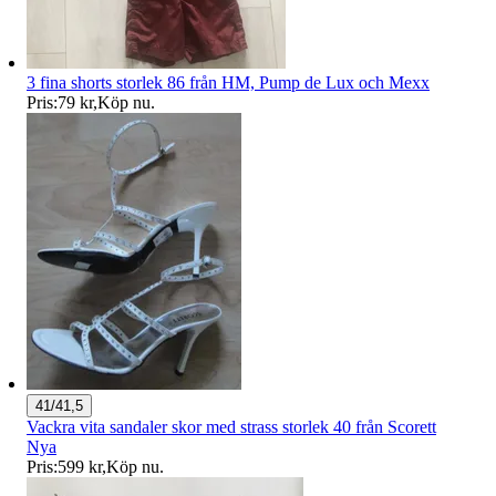
3 fina shorts storlek 86 från HM, Pump de Lux och Mexx
Pris:
79 kr
,
Köp nu
.
41/41,5
Vackra vita sandaler skor med strass storlek 40 från Scorett
Nya
Pris:
599 kr
,
Köp nu
.