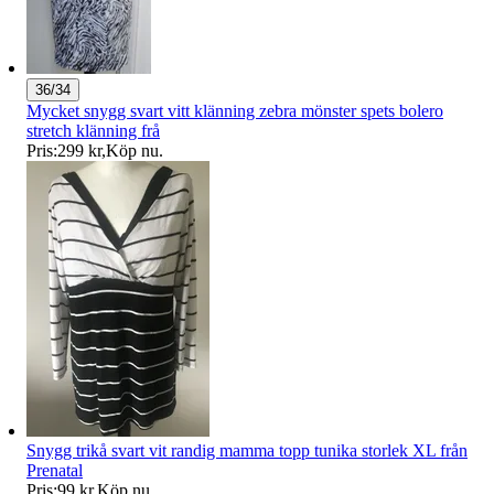
36/34
Mycket snygg svart vitt klänning zebra mönster spets bolero
stretch klänning frå
Pris:
299 kr
,
Köp nu
.
Snygg trikå svart vit randig mamma topp tunika storlek XL från
Prenatal
Pris:
99 kr
,
Köp nu
.