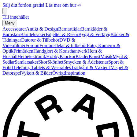
Sälj ditt fordon gratis! Läs mer om hur ->
Till innehållet
Meny
Accessoarer
Antikt & Design
Barnartiklar
Barnkläder &
Barnskor
Barnleksaker
Biljetter & Resor
Bygg & Verktyg
Böcker &
Tidningar
Datorer & Tillbehör
DVD &
Videofilmer
Fordon
Fordonsdelar & tillbehör
Foto, Kameror &
Optik
Frimärken
Handgjort & Konsthantverk
Hem &
Hushåll
Hemelektronik
Hobby
Klockor
Kläder
Konst
Musik
Mynt &
Sedlar
Samlarsaker
Skor
Skönhet
Smycken & Ädelstenar
Sport &
Fritid
Telefoni, Tablets & Wearables
Trädgård & Växter
TV-spel &
Datorspel
Vykort & Bilder
Övrigt
Inspiration