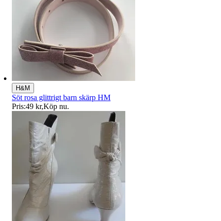
H&M
Söt rosa glittrigt barn skärp HM
Pris:
49 kr
,
Köp nu
.