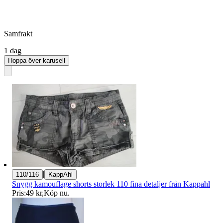
Samfrakt
1 dag
Hoppa över karusell
|
110/116
KappAhl
Snygg kamouflage shorts storlek 110 fina detaljer från Kappahl
Pris:
49 kr
,
Köp nu
.