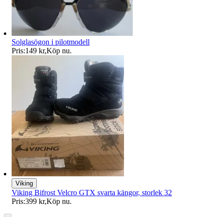
Solglasögon i pilotmodell
Pris:
149 kr
,
Köp nu
.
Viking
Viking Bifrost Velcro GTX svarta kängor, storlek 32
Pris:
399 kr
,
Köp nu
.