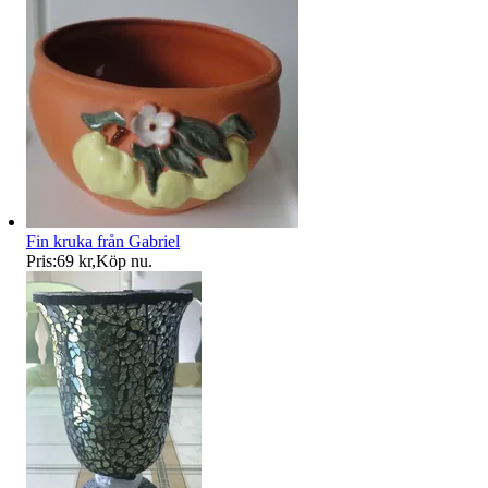
Fin kruka från Gabriel
Pris:
69 kr
,
Köp nu
.