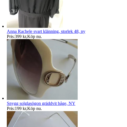
Anna Rachele svart klänning, storlek 48, ny
Pris:
399 kr
,
Köp nu
.
Snygg solglasögon gräddvit båge, NY
Pris:
199 kr
,
Köp nu
.