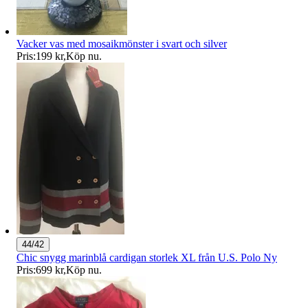
Vacker vas med mosaikmönster i svart och silver
Pris:
199 kr
,
Köp nu
.
44/42
Chic snygg marinblå cardigan storlek XL från U.S. Polo Ny
Pris:
699 kr
,
Köp nu
.