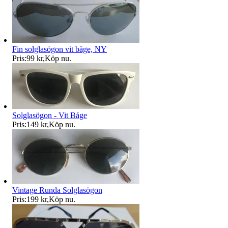
Fin solglasögon vit båge, NY
Pris:
99 kr
,
Köp nu
.
Solglasögon - Vit Båge
Pris:
149 kr
,
Köp nu
.
Vintage Runda Solglasögon
Pris:
199 kr
,
Köp nu
.