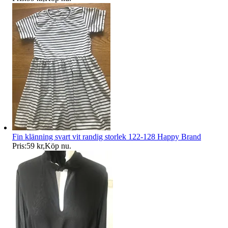
Fin klänning svart vit randig storlek 122-128 Happy Brand
Pris:
59 kr
,
Köp nu
.