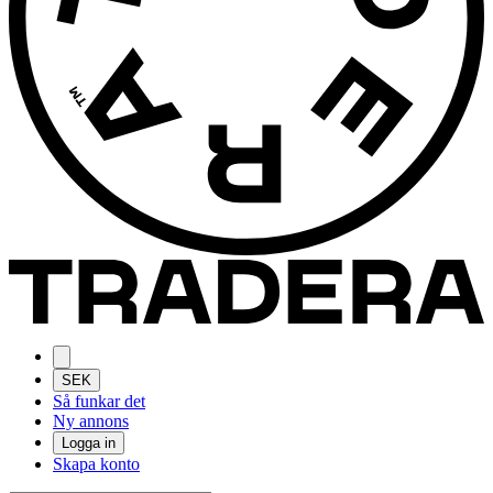
SEK
Så funkar det
Ny annons
Logga in
Skapa konto