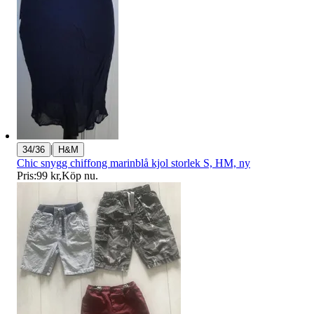
|
34/36
H&M
Chic snygg chiffong marinblå kjol storlek S, HM, ny
Pris:
99 kr
,
Köp nu
.