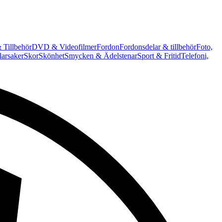
 Tillbehör
DVD & Videofilmer
Fordon
Fordonsdelar & tillbehör
Foto,
arsaker
Skor
Skönhet
Smycken & Ädelstenar
Sport & Fritid
Telefoni,