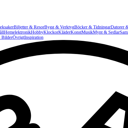
eksaker
Biljetter & Resor
Bygg & Verktyg
Böcker & Tidningar
Datorer &
ll
Hemelektronik
Hobby
Klockor
Kläder
Konst
Musik
Mynt & Sedlar
Saml
 Bilder
Övrigt
Inspiration