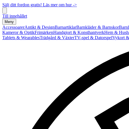
Sälj ditt fordon gratis! Läs mer om hur ->
Till innehållet
Meny
Accessoarer
Antikt & Design
Barnartiklar
Barnkläder & Barnskor
Barnl
Kameror & Optik
Frimärken
Handgjort & Konsthantverk
Hem & Hushå
Tablets & Wearables
Trädgård & Växter
TV-spel & Datorspel
Vykort &