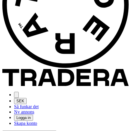
SEK
Så funkar det
Ny annons
Logga in
Skapa konto