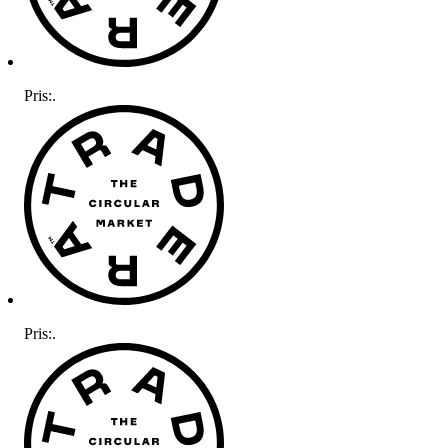
Pris:
.
Pris:
.