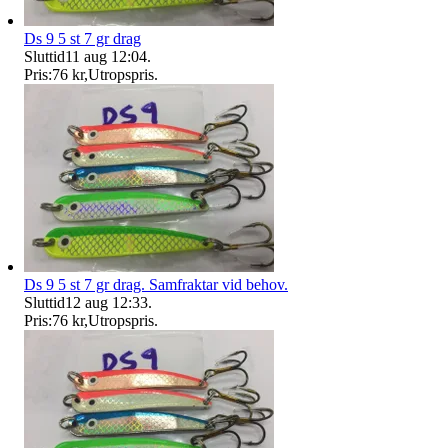
Ds 9 5 st 7 gr drag
Sluttid
11 aug 12:04
.
Pris:
76 kr
,
Utropspris
.
Ds 9 5 st 7 gr drag. Samfraktar vid behov.
Sluttid
12 aug 12:33
.
Pris:
76 kr
,
Utropspris
.