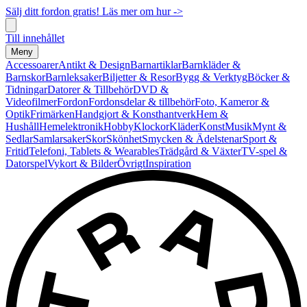
Sälj ditt fordon gratis! Läs mer om hur ->
Till innehållet
Meny
Accessoarer
Antikt & Design
Barnartiklar
Barnkläder &
Barnskor
Barnleksaker
Biljetter & Resor
Bygg & Verktyg
Böcker &
Tidningar
Datorer & Tillbehör
DVD &
Videofilmer
Fordon
Fordonsdelar & tillbehör
Foto, Kameror &
Optik
Frimärken
Handgjort & Konsthantverk
Hem &
Hushåll
Hemelektronik
Hobby
Klockor
Kläder
Konst
Musik
Mynt &
Sedlar
Samlarsaker
Skor
Skönhet
Smycken & Ädelstenar
Sport &
Fritid
Telefoni, Tablets & Wearables
Trädgård & Växter
TV-spel &
Datorspel
Vykort & Bilder
Övrigt
Inspiration