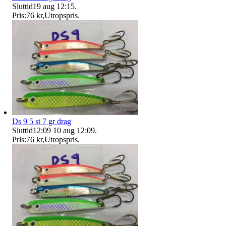
Sluttid
19 aug 12:15
.
Pris:
76 kr
,
Utropspris
.
Ds 9 5 st 7 gr drag
Sluttid
12:09
10 aug 12:09
.
Pris:
76 kr
,
Utropspris
.