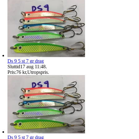
Ds 9 5 st 7 gr drag
Sluttid
17 aug 11:48
.
Pris:
76 kr
,
Utropspris
.
Ds 9 5 st 7 gr drag