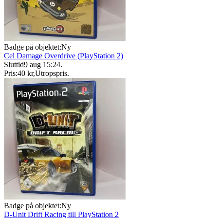
Badge på objektet:
Ny
Cel Damage Overdrive (PlayStation 2)
Sluttid
9 aug 15:24
.
Pris:
40 kr
,
Utropspris
.
Badge på objektet:
Ny
D-Unit Drift Racing till PlayStation 2