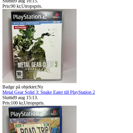
Sluttid
9 aug 16:15
.
Pris:
90 kr
,
Utropspris
.
Badge på objektet:
Ny
Metal Gear Solid 3: Snake Eater till PlayStation 2
Sluttid
9 aug 15:13
.
Pris:
100 kr
,
Utropspris
.