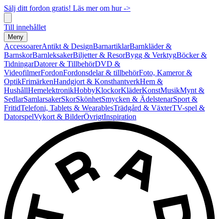
Sälj ditt fordon gratis! Läs mer om hur ->
Till innehållet
Meny
Accessoarer
Antikt & Design
Barnartiklar
Barnkläder &
Barnskor
Barnleksaker
Biljetter & Resor
Bygg & Verktyg
Böcker &
Tidningar
Datorer & Tillbehör
DVD &
Videofilmer
Fordon
Fordonsdelar & tillbehör
Foto, Kameror &
Optik
Frimärken
Handgjort & Konsthantverk
Hem &
Hushåll
Hemelektronik
Hobby
Klockor
Kläder
Konst
Musik
Mynt &
Sedlar
Samlarsaker
Skor
Skönhet
Smycken & Ädelstenar
Sport &
Fritid
Telefoni, Tablets & Wearables
Trädgård & Växter
TV-spel &
Datorspel
Vykort & Bilder
Övrigt
Inspiration