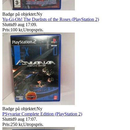
Badge på objektet:
Ny
Yu-Gi-Oh! The Duelists of the Roses (PlayStation 2)
Sluttid
9 aug 17:09
.
Pris:
100 kr
,
Utropspris
.
Badge på objektet:
Ny
PSyvariar Complete Edition (PlayStation 2)
Sluttid
9 aug 17:07
.
Pris:
250 kr
,
Utropspris
.