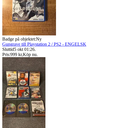
Badge på objektet:
Ny
Gungrave till Playstation 2 / PS2 - ENGELSK
Sluttid
5 okt 01:26
.
Pris:
999 kr
,
Köp nu
.