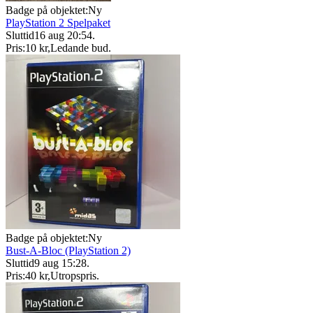
Badge på objektet:
Ny
PlayStation 2 Spelpaket
Sluttid
16 aug 20:54
.
Pris:
10 kr
,
Ledande bud
.
Badge på objektet:
Ny
Bust-A-Bloc (PlayStation 2)
Sluttid
9 aug 15:28
.
Pris:
40 kr
,
Utropspris
.