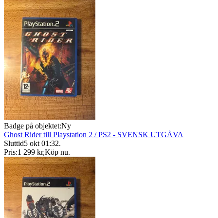
Badge på objektet:
Ny
Ghost Rider till Playstation 2 / PS2 - SVENSK UTGÅVA
Sluttid
5 okt 01:32
.
Pris:
1 299 kr
,
Köp nu
.