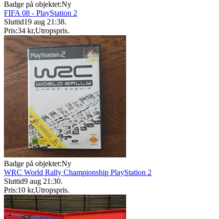
Badge på objektet:
Ny
FIFA 08 - PlayStation 2
Sluttid
19 aug 21:38
.
Pris:
34 kr
,
Utropspris
.
Badge på objektet:
Ny
WRC World Rally Championship PlayStation 2
Sluttid
9 aug 21:30
.
Pris:
10 kr
,
Utropspris
.