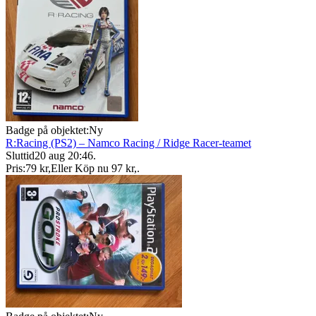
Badge på objektet:
Ny
R:Racing (PS2) – Namco Racing / Ridge Racer-teamet
Sluttid
20 aug 20:46
.
Pris:
79 kr
,
Eller Köp nu
97 kr
,
.