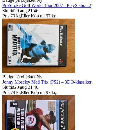
Badge på objektet:
Ny
ProStroke Golf World Tour 2007 - PlayStation 2
Sluttid
20 aug 21:46
.
Pris:
79 kr
,
Eller Köp nu
97 kr
,
.
Badge på objektet:
Ny
Jonny Moseley Mad Trix (PS2) – 3DO-klassiker
Sluttid
20 aug 21:46
.
Pris:
79 kr
,
Eller Köp nu
97 kr
,
.