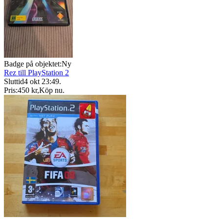
Badge på objektet:
Ny
Rez till PlayStation 2
Sluttid
4 okt 23:49
.
Pris:
450 kr
,
Köp nu
.