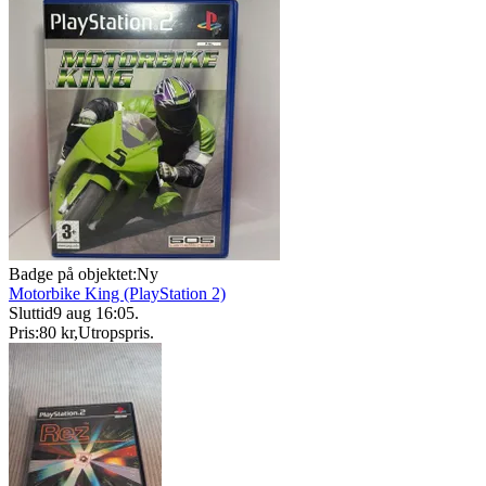
Badge på objektet:
Ny
Motorbike King (PlayStation 2)
Sluttid
9 aug 16:05
.
Pris:
80 kr
,
Utropspris
.