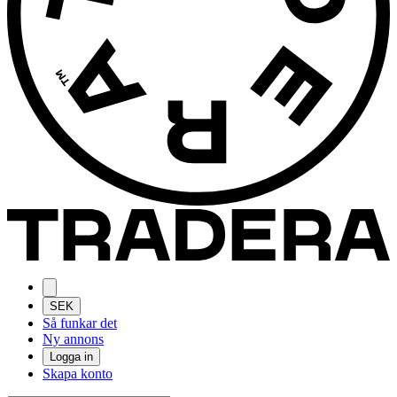
SEK
Så funkar det
Ny annons
Logga in
Skapa konto