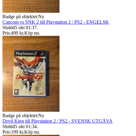
Badge på objektet:
Ny
Capcom vs SNK 2 till Playstation 2 / PS2 - ENGELSK
Sluttid
5 okt 01:37
.
Pris:
499 kr
,
Köp nu
.
Badge på objektet:
Ny
Devil King till Playstation 2 / PS2 - SVENSK UTGÅVA
Sluttid
5 okt 01:34
.
Pris:
199 kr
,
Köp nu
.