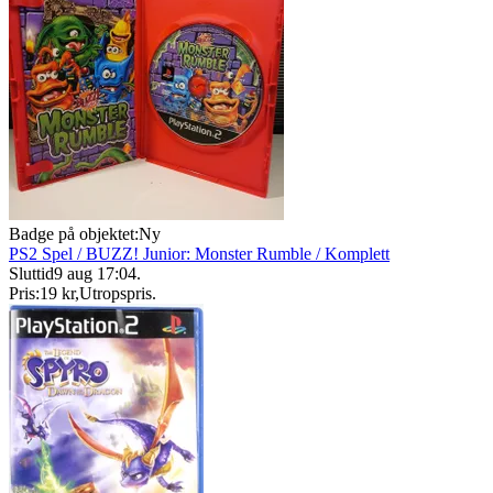
Badge på objektet:
Ny
PS2 Spel / BUZZ! Junior: Monster Rumble / Komplett
Sluttid
9 aug 17:04
.
Pris:
19 kr
,
Utropspris
.