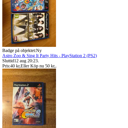
Badge på objektet:
Ny
Astro Zoo & Sing It Party Hits - PlayStation 2 (PS2)
Sluttid
12 aug 20:23
.
Pris:
40 kr
,
Eller Köp nu
50 kr
,
.