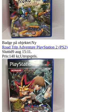
Badge på objektet:
Ny
Road Trip Adventure PlayStation 2 (PS2)
Sluttid
9 aug 15:11
.
Pris:
140 kr
,
Utropspris
.