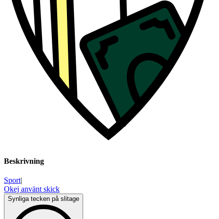
Beskrivning
Sport
|
Okej använt skick
Synliga tecken på slitage