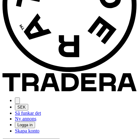
SEK
Så funkar det
Ny annons
Logga in
Skapa konto