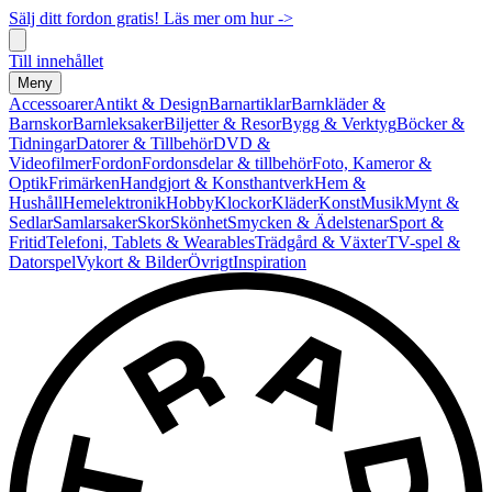
Sälj ditt fordon gratis! Läs mer om hur ->
Till innehållet
Meny
Accessoarer
Antikt & Design
Barnartiklar
Barnkläder &
Barnskor
Barnleksaker
Biljetter & Resor
Bygg & Verktyg
Böcker &
Tidningar
Datorer & Tillbehör
DVD &
Videofilmer
Fordon
Fordonsdelar & tillbehör
Foto, Kameror &
Optik
Frimärken
Handgjort & Konsthantverk
Hem &
Hushåll
Hemelektronik
Hobby
Klockor
Kläder
Konst
Musik
Mynt &
Sedlar
Samlarsaker
Skor
Skönhet
Smycken & Ädelstenar
Sport &
Fritid
Telefoni, Tablets & Wearables
Trädgård & Växter
TV-spel &
Datorspel
Vykort & Bilder
Övrigt
Inspiration