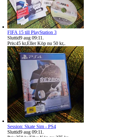
FIFA 15 till PlayStation 3
Sluttid
9 aug 09:11
.
Pris:
45 kr
,
Eller Köp nu
50 kr
,
.
Session: Skate Sim - PS4
Sluttid
9 aug 09:11
.