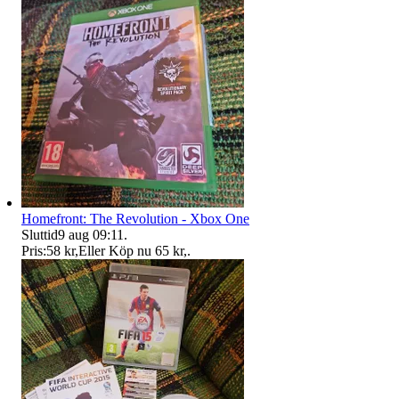
Homefront: The Revolution - Xbox One
Sluttid
9 aug 09:11
.
Pris:
58 kr
,
Eller Köp nu
65 kr
,
.