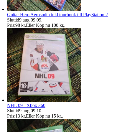
Guitar Hero Aerosmith inkl tourbook till PlayStation 2
Sluttid
9 aug 09:09
.
Pris:
98 kr
,
Eller Köp nu
100 kr
,
.
NHL 09 - Xbox 360
Sluttid
9 aug 09:10
.
Pris:
13 kr
,
Eller Köp nu
15 kr
,
.