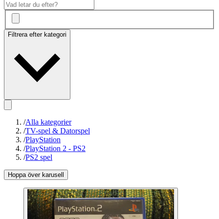
Filtrera efter kategori
/
Alla kategorier
/
TV-spel & Datorspel
/
PlayStation
/
PlayStation 2 - PS2
/
PS2 spel
Hoppa över karusell