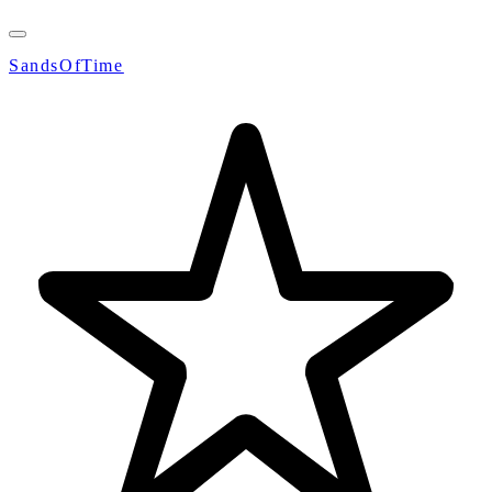
SandsOfTime