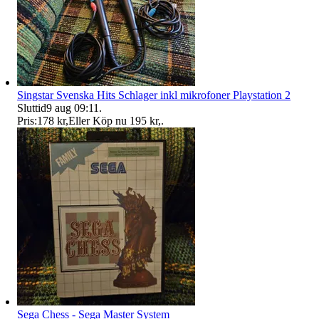
Singstar Svenska Hits Schlager inkl mikrofoner Playstation 2
Sluttid
9 aug 09:11
.
Pris:
178 kr
,
Eller Köp nu
195 kr
,
.
Sega Chess - Sega Master System