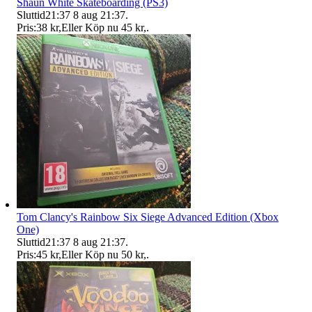
Shaun White Skateboarding (PS3)
Sluttid
21:37
8 aug 21:37
.
Pris:
38 kr
,
Eller Köp nu
45 kr
,
.
Tom Clancy's Rainbow Six Siege Advanced Edition (Xbox
One)
Sluttid
21:37
8 aug 21:37
.
Pris:
45 kr
,
Eller Köp nu
50 kr
,
.