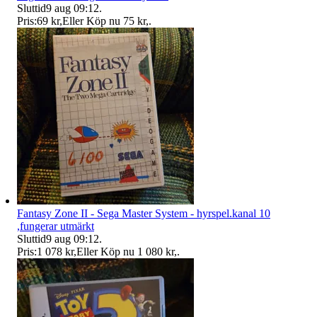
Sluttid
9 aug 09:12
.
Pris:
69 kr
,
Eller Köp nu
75 kr
,
.
Fantasy Zone II - Sega Master System - hyrspel.kanal 10
,fungerar utmärkt
Sluttid
9 aug 09:12
.
Pris:
1 078 kr
,
Eller Köp nu
1 080 kr
,
.