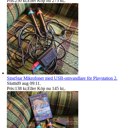
Pris:
250 kr
,
Eller Köp nu
275 kr
,
.
SingStar Mikrofoner med USB-omvandlare för Playstation 2.
Sluttid
9 aug 09:11
.
Pris:
138 kr
,
Eller Köp nu
145 kr
,
.