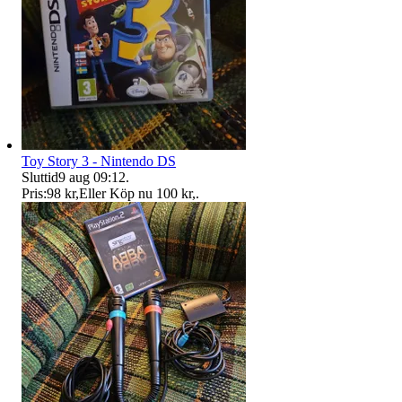
Toy Story 3 - Nintendo DS
Sluttid
9 aug 09:12
.
Pris:
98 kr
,
Eller Köp nu
100 kr
,
.