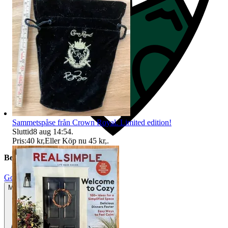
Sammetspåse från Crown Royal. Limited edition!
Sluttid
8 aug 14:54
.
Pris:
40 kr
,
Eller Köp nu
45 kr
,
.
Beskrivning
Gott använt skick
Mindre tecken på användning