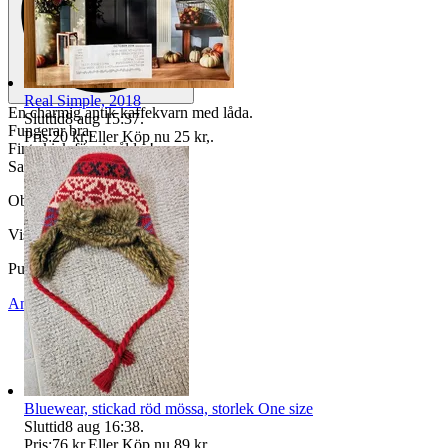
Real Simple, 2018
En charmig antik kaffekvarn med låda.
Sluttid
8 aug 15:37
.
Fungerar bra.
Pris:
20 kr
,
Eller Köp nu
25 kr
,
.
Fint skick för sin ålder!
Samfrakt erbjudes!
Objektnr
737 731 524
Visningar
197
Publicerad
24 jun 17:31
Anmäl
Sälj liknande
Bluewear, stickad röd mössa, storlek One size
Sluttid
8 aug 16:38
.
Pris:
76 kr
,
Eller Köp nu
89 kr
,
.