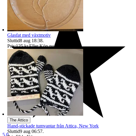
Glasfat med växtmotiv
Sluttid
8 aug 18:38
.
Pris:
125 kr
,
Eller Köp nu
195 kr
,
.
The Attico
Hand-stickade tumvantar från Attica, New York
Sluttid
9 aug 06:57
.
5.0