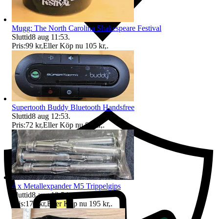
Mugg: The North Carolina Shakespeare Festival
Sluttid
8 aug 11:53
.
Pris:
99 kr
,
Eller Köp nu
105 kr
,
.
Ersättning om du inte får din vara
Supertooth Buddy Bluetooth Handsfree
Sluttid
8 aug 12:53
.
Pris:
72 kr
,
Eller Köp nu
85 kr
,
.
4 x Metallexpander M5 Trippelgips
Sluttid
8 aug 13:54
.
Pris:
175 kr
,
Eller Köp nu
195 kr
,
.