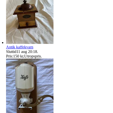
Antik kaffekvarn
Sluttid
11 aug 20:18
.
Pris:
150 kr
,
Utropspris
.