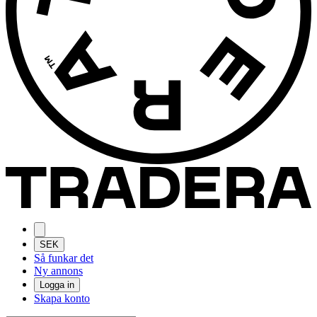
SEK
Så funkar det
Ny annons
Logga in
Skapa konto