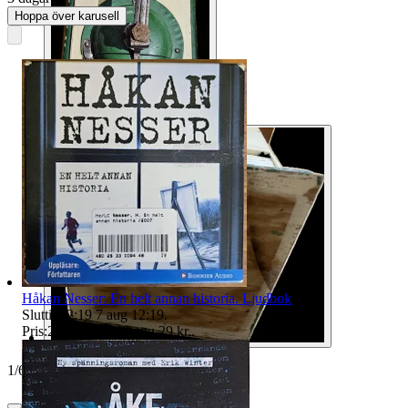
Hoppa över karusell
Håkan Nesser: En helt annan historia. Ljudbok
Sluttid
12:19
7 aug 12:19
.
Pris:
25 kr
,
Eller Köp nu
29 kr
,
.
1
/
6