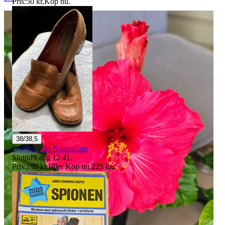
Pris:
50 kr
,
Köp nu
.
38/38,5
Loafers från Naturalizer
Sluttid
9 aug 12:41
.
Pris:
199 kr
,
Eller Köp nu
225 kr
,
.