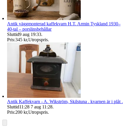
Antik väggmonterad kaffekvarn H.T. Armin Tyskland 1930–
40-tal – porslinsbehållar
Sluttid
9 aug 19:33
.
Pris:
345 kr
,
Utropspris
.
Antik Kaffekvarn - A. Wikström, Skilstuna . kvarnen är i plåt .
Sluttid
11:28
7 aug 11:28
.
Pris:
200 kr
,
Utropspris
.