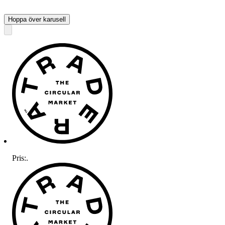
Hoppa över karusell
Pris:
.