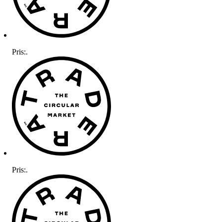
Pris:
.
Pris:
.