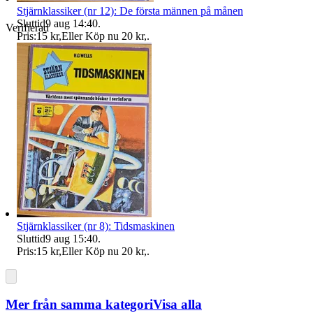
Stjärnklassiker (nr 12): De första männen på månen
Sluttid
9 aug 14:40
.
Verifierad
Pris:
15 kr
,
Eller Köp nu
20 kr
,
.
Stjärnklassiker (nr 8): Tidsmaskinen
Sluttid
9 aug 15:40
.
Pris:
15 kr
,
Eller Köp nu
20 kr
,
.
Mer från samma kategori
Visa alla