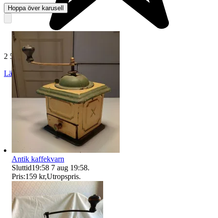
Hoppa över karusell
2 505 omdömen
Läs omdömen
Följ
Antik kaffekvarn
Sluttid
19:58
7 aug 19:58
.
Pris:
159 kr
,
Utropspris
.