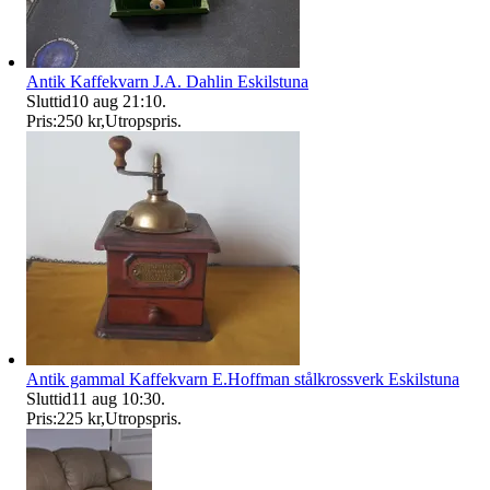
Antik Kaffekvarn J.A. Dahlin Eskilstuna
Sluttid
10 aug 21:10
.
Pris:
250 kr
,
Utropspris
.
Antik gammal Kaffekvarn E.Hoffman stålkrossverk Eskilstuna
Sluttid
11 aug 10:30
.
Pris:
225 kr
,
Utropspris
.