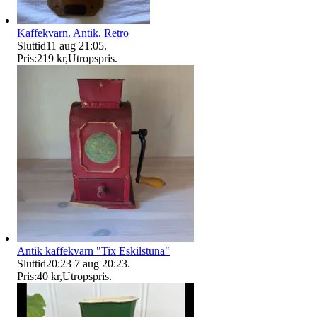
Kaffekvarn. Antik. Retro
Sluttid
11 aug 21:05
.
Pris:
219 kr
,
Utropspris
.
Antik kaffekvarn "Tix Eskilstuna"
Sluttid
20:23
7 aug 20:23
.
Pris:
40 kr
,
Utropspris
.