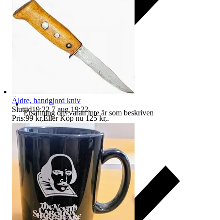
Äldre, handgjord kniv
Sluttid
19:22
7 aug 19:22
.
Ersättning om varan inte är som beskriven
Pris:
99 kr
,
Eller Köp nu
125 kr
,
.