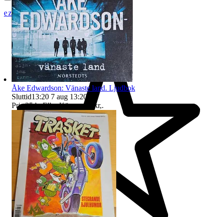
ezzz_ezzz
Åke Edwardson: Vänaste land. Ljudbok
Sluttid
13:20
7 aug 13:20
.
Pris:
25 kr
,
Eller Köp nu
29 kr
,
.