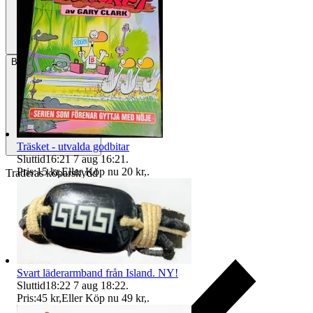
Betalning
Via Tradera
Träsket - utvalda godbitar
Sluttid
16:21
7 aug 16:21
.
Pris:
15 kr
,
Eller Köp nu
20 kr
,
.
Traderas köparskydd
Svart läderarmband från Island. NY!
Sluttid
18:22
7 aug 18:22
.
Pris:
45 kr
,
Eller Köp nu
49 kr
,
.