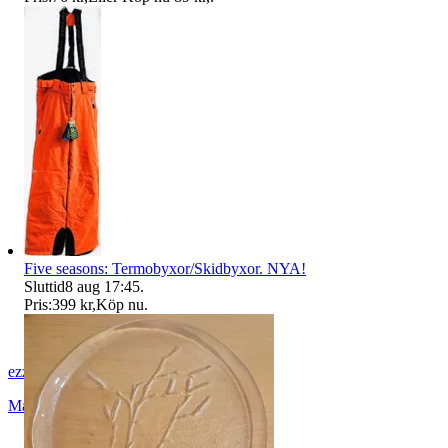
Five seasons: Termobyxor/Skidbyxor. NYA!
Sluttid
8 aug 17:45
.
Pris:
399 kr
,
Köp nu
.
ezzz_ezzz
Malmö
,
Sverige