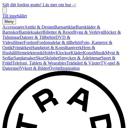
Sälj ditt fordon gratis! Läs mer om hur ->
Till innehållet
Meny
Accessoarer
Antikt & Design
Barnartiklar
Barnkläder &
Barnskor
Barnleksaker
Biljetter & Resor
Bygg & Verktyg
Böcker &
Tidningar
Datorer & Tillbehör
DVD &
Videofilmer
Fordon
Fordonsdelar & tillbehör
Foto, Kameror &
Optik
Frimärken
Handgjort & Konsthantverk
Hem &
Hushåll
Hemelektronik
Hobby
Klockor
Kläder
Konst
Musik
Mynt &
Sedlar
Samlarsaker
Skor
Skönhet
Smycken & Ädelstenar
Sport &
Fritid
Telefoni, Tablets & Wearables
Trädgård & Växter
TV-spel &
Datorspel
Vykort & Bilder
Övrigt
Inspiration