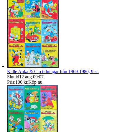
Kalle Anka & C:o tidningar från 1969-1980, 9 st.
Sluttid
12 aug 09:07
.
Pris:
100 kr
,
Köp nu
.