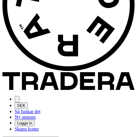
SEK
Så funkar det
Ny annons
Logga in
Skapa konto