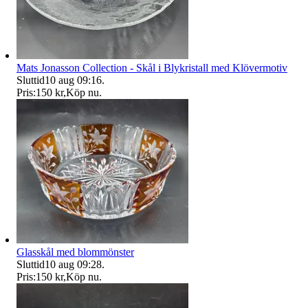
Mats Jonasson Collection - Skål i Blykristall med Klövermotiv
Sluttid
10 aug 09:16
.
Pris:
150 kr
,
Köp nu
.
Glasskål med blommönster
Sluttid
10 aug 09:28
.
Pris:
150 kr
,
Köp nu
.