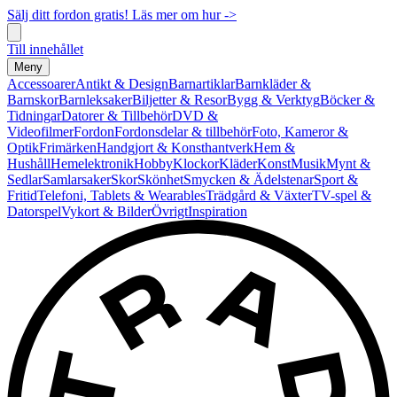
Sälj ditt fordon gratis! Läs mer om hur ->
Till innehållet
Meny
Accessoarer
Antikt & Design
Barnartiklar
Barnkläder &
Barnskor
Barnleksaker
Biljetter & Resor
Bygg & Verktyg
Böcker &
Tidningar
Datorer & Tillbehör
DVD &
Videofilmer
Fordon
Fordonsdelar & tillbehör
Foto, Kameror &
Optik
Frimärken
Handgjort & Konsthantverk
Hem &
Hushåll
Hemelektronik
Hobby
Klockor
Kläder
Konst
Musik
Mynt &
Sedlar
Samlarsaker
Skor
Skönhet
Smycken & Ädelstenar
Sport &
Fritid
Telefoni, Tablets & Wearables
Trädgård & Växter
TV-spel &
Datorspel
Vykort & Bilder
Övrigt
Inspiration