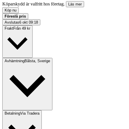
Köparskydd är valfritt hos företag.
Läs mer
Köp nu
Föreslå pris
Avslutas
6 okt 09:18
Frakt
Från 49 kr
Avhämtning
Bålsta, Sverige
Betalning
Via Tradera