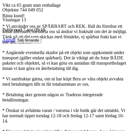
Vikt ca 65 gram utan emballage
Objektnr
744 049 052
Bästa kund!
Visningar
13
* Vi använder oss av SPÅRBART och REK. Ifall du föredrar ett
Publicerad
7 aug 09:18
annat alternativ, meddela oss så ändrar vi fraktsätt om det är möjligt.
Tänk på att det som skickas med frimärke, ej spårbar frakt kan vi
Anmäl
Sälj liknande
inte ansvara för.
* Angående eventuella skador på ett objekt som uppkommit under
transport (gäller endast spårbart). Det är viktigt att du fotar BÅDE
paketet och objektet, så vi kan göra en anmälan till transportbolaget
innan vi kan göra en återbetalning till dig.
* Vi samfraktar gärna, om ni har köpt flera av våra objekt avvakta
med betalningen tills ni får totalsumman av oss.
* Betalning sker genom någon av Traderas integrerade
betallösningar.
* Önskar ni avhämta varan / varorna i vår butik går det utmärkt. Vi
har normalt öppet torsdag 12-18 och fredag 12-17 samt lördag 10-
14.