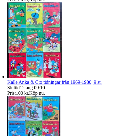
Kalle Anka & C:o tidningar från 1969-1980, 9 st.
Sluttid
12 aug 09:10
.
Pris:
100 kr
,
Köp nu
.