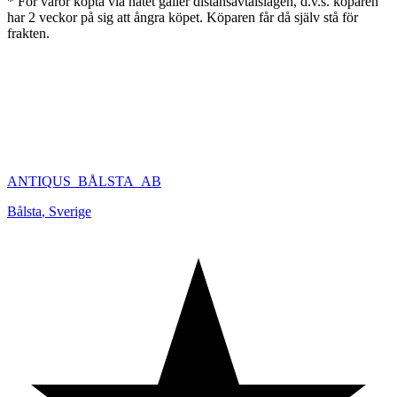
* För varor köpta via nätet gäller distansavtalslagen, d.v.s. köparen
har 2 veckor på sig att ångra köpet. Köparen får då själv stå för
frakten.
ANTIQUS_BÅLSTA_AB
Bålsta
,
Sverige