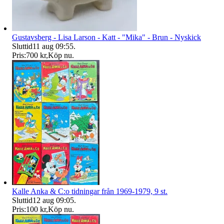
Gustavsberg - Lisa Larson - Katt - "Mika" - Brun - Nyskick
Sluttid
11 aug 09:55
.
Pris:
700 kr
,
Köp nu
.
Kalle Anka & C:o tidningar från 1969-1979, 9 st.
Sluttid
12 aug 09:05
.
Pris:
100 kr
,
Köp nu
.