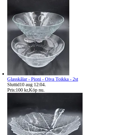
Glasskålar - Pioni - Oiva Toikka - 2st
Sluttid
10 aug 12:04
.
Pris:
100 kr
,
Köp nu
.