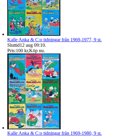
Kalle Anka & C:o tidningar från 1969-1977, 9 st.
Sluttid
12 aug 09:10
.
Pris:
100 kr
,
Köp nu
.
Kalle Anka & C:o tidningar från 1969-1980, 9 st.