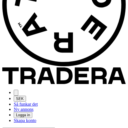
SEK
Så funkar det
Ny annons
Logga in
Skapa konto