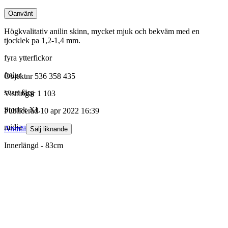
Oanvänt
Högkvalitativ anilin skinn, mycket mjuk och bekväm med en
tjocklek pa 1,2-1,4 mm.
fyra ytterfickor
foder
Objektnr
536 358 435
svart färg
Visningar
1 103
Storlek XL
Publicerad
10 apr 2022 16:39
midja - 94cm
Anmäl
Sälj liknande
Innerlängd - 83cm