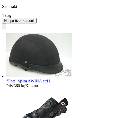
Samfrakt
1 dag
Hoppa över karusell
"Pott" hjälm AWINA strl L
Pris:
360 kr
,
Köp nu
.