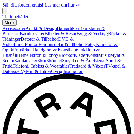
Sälj ditt fordon gratis! Läs mer om hur ->
Till innehållet
Meny
Accessoarer
Antikt & Design
Barnartiklar
Barnkläder &
Barnskor
Barnleksaker
Biljetter & Resor
Bygg & Verktyg
Böcker &
Tidningar
Datorer & Tillbehör
DVD &
Videofilmer
Fordon
Fordonsdelar & tillbehör
Foto, Kameror &
Optik
Frimärken
Handgjort & Konsthantverk
Hem &
Hushåll
Hemelektronik
Hobby
Klockor
Kläder
Konst
Musik
Mynt &
Sedlar
Samlarsaker
Skor
Skönhet
Smycken & Ädelstenar
Sport &
Fritid
Telefoni, Tablets & Wearables
Trädgård & Växter
TV-spel &
Datorspel
Vykort & Bilder
Övrigt
Inspiration