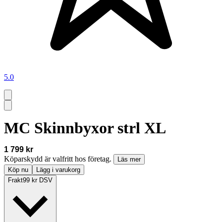
5.0
MC Skinnbyxor strl XL
1 799 kr
Köparskydd är valfritt hos företag.
Läs mer
Köp nu
Lägg i varukorg
Frakt
99 kr DSV