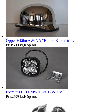
Öppet HJälm AWINA "Retro" Krom strl L
Pris:
599 kr
,
Köp nu
.
Extraljus LED 20W 1.5A 12V-36V
Pris:
239 kr
,
Köp nu
.