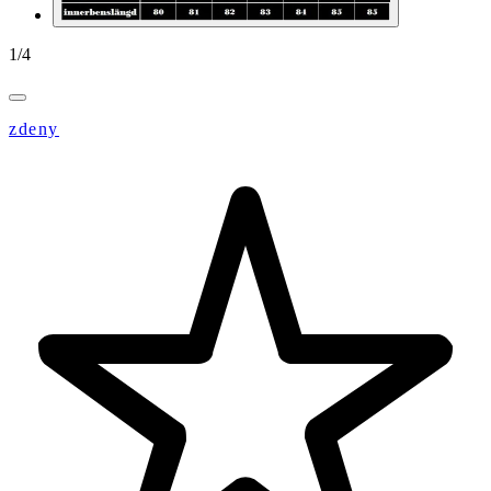
1
/
4
zdeny