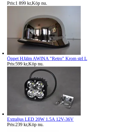
Pris:
1 899 kr
,
Köp nu
.
Öppet HJälm AWINA "Retro" Krom strl L
Pris:
599 kr
,
Köp nu
.
Extraljus LED 20W 1.5A 12V-36V
Pris:
239 kr
,
Köp nu
.