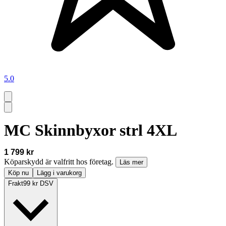
5.0
MC Skinnbyxor strl 4XL
1 799 kr
Köparskydd är valfritt hos företag.
Läs mer
Köp nu
Lägg i varukorg
Frakt
99 kr DSV