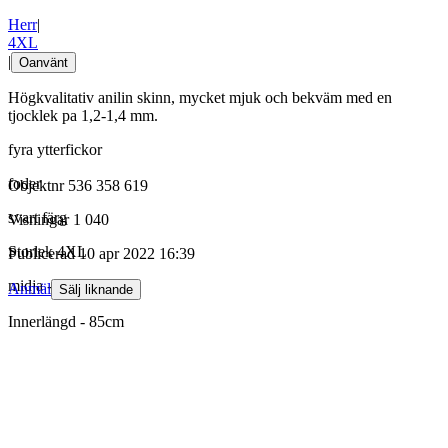
Herr
|
4XL
|
Oanvänt
Högkvalitativ anilin skinn, mycket mjuk och bekväm med en
tjocklek pa 1,2-1,4 mm.
fyra ytterfickor
foder
Objektnr
536 358 619
svart färg
Visningar
1 040
Storlek 4XL
Publicerad
10 apr 2022 16:39
midja -108cm
Anmäl
Sälj liknande
Innerlängd - 85cm