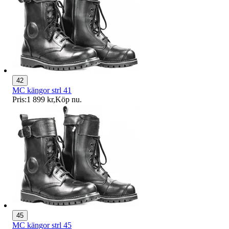
42
MC kängor strl 41
Pris:
1 899 kr
,
Köp nu
.
45
MC kängor strl 45