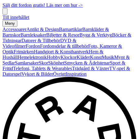
Sälj ditt fordon gratis! Läs mer om hur ->
Till innehållet
Meny
Accessoarer
Antikt & Design
Barnartiklar
Barnkläder &
Barnskor
Barnleksaker
Biljetter & Resor
Bygg & Verktyg
Böcker &
Tidningar
Datorer & Tillbehör
DVD &
Videofilmer
Fordon
Fordonsdelar & tillbehör
Foto, Kameror &
Optik
Frimärken
Handgjort & Konsthantverk
Hem &
Hushåll
Hemelektronik
Hobby
Klockor
Kläder
Konst
Musik
Mynt &
Sedlar
Samlarsaker
Skor
Skönhet
Smycken & Ädelstenar
Sport &
Fritid
Telefoni, Tablets & Wearables
Trädgård & Växter
TV-spel &
Datorspel
Vykort & Bilder
Övrigt
Inspiration