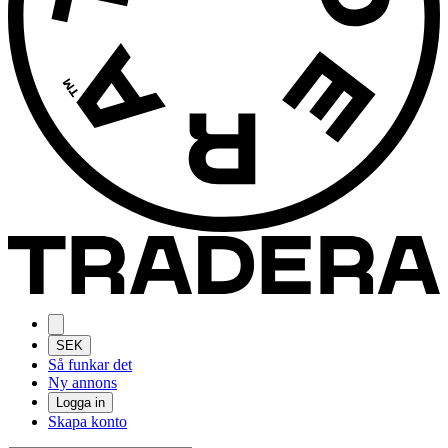
SEK
Så funkar det
Ny annons
Logga in
Skapa konto