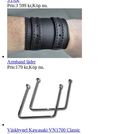
STAR
Pris:
3 599 kr
,
Köp nu
.
Armband läder
Pris:
179 kr
,
Köp nu
.
Väskbygel Kawasaki VN1700 Classic