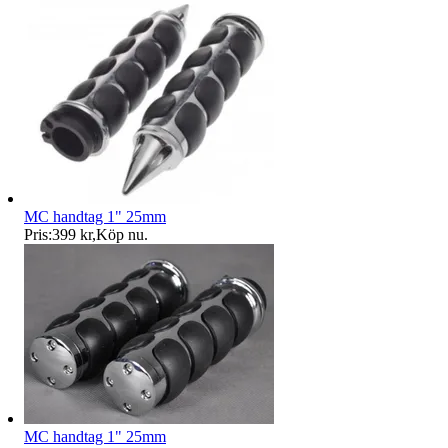
MC handtag 1" 25mm
Pris:
399 kr
,
Köp nu
.
MC handtag 1" 25mm