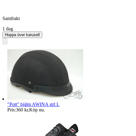
Samfrakt
1 dag
Hoppa över karusell
"Pott" hjälm AWINA strl L
Pris:
360 kr
,
Köp nu
.