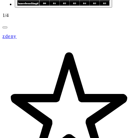
1
/
4
zdeny