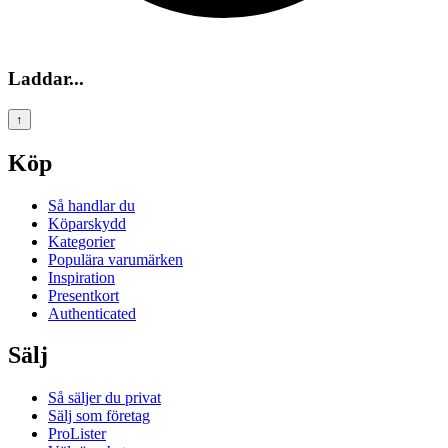
Laddar...
↑
Köp
Så handlar du
Köparskydd
Kategorier
Populära varumärken
Inspiration
Presentkort
Authenticated
Sälj
Så säljer du privat
Sälj som företag
ProLister