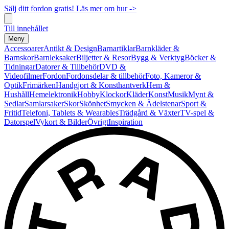
Sälj ditt fordon gratis! Läs mer om hur ->
Till innehållet
Meny
Accessoarer
Antikt & Design
Barnartiklar
Barnkläder &
Barnskor
Barnleksaker
Biljetter & Resor
Bygg & Verktyg
Böcker &
Tidningar
Datorer & Tillbehör
DVD &
Videofilmer
Fordon
Fordonsdelar & tillbehör
Foto, Kameror &
Optik
Frimärken
Handgjort & Konsthantverk
Hem &
Hushåll
Hemelektronik
Hobby
Klockor
Kläder
Konst
Musik
Mynt &
Sedlar
Samlarsaker
Skor
Skönhet
Smycken & Ädelstenar
Sport &
Fritid
Telefoni, Tablets & Wearables
Trädgård & Växter
TV-spel &
Datorspel
Vykort & Bilder
Övrigt
Inspiration