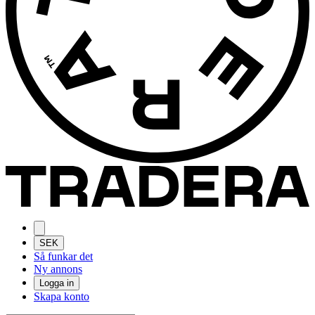
SEK
Så funkar det
Ny annons
Logga in
Skapa konto