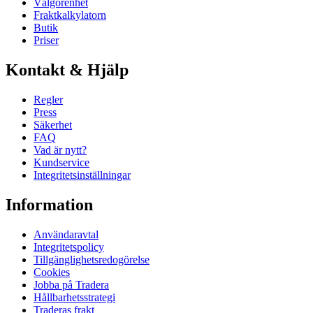
Välgörenhet
Fraktkalkylatorn
Butik
Priser
Kontakt & Hjälp
Regler
Press
Säkerhet
FAQ
Vad är nytt?
Kundservice
Integritetsinställningar
Information
Användaravtal
Integritetspolicy
Tillgänglighetsredogörelse
Cookies
Jobba på Tradera
Hållbarhetsstrategi
Traderas frakt