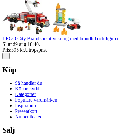
LEGO City Brandkårsutryckning med brandbil och figurer
Sluttid
9 aug 18:40
.
Pris:
395 kr
,
Utropspris
.
↑
Köp
Så handlar du
Köparskydd
Kategorier
Populära varumärken
Inspiration
Presentkort
Authenticated
Sälj