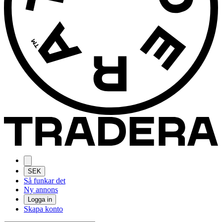
SEK
Så funkar det
Ny annons
Logga in
Skapa konto