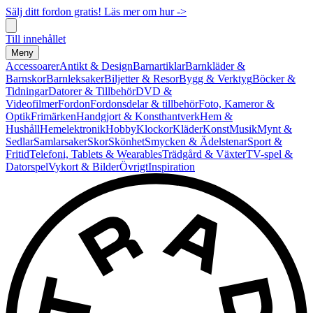
Sälj ditt fordon gratis! Läs mer om hur ->
Till innehållet
Meny
Accessoarer
Antikt & Design
Barnartiklar
Barnkläder &
Barnskor
Barnleksaker
Biljetter & Resor
Bygg & Verktyg
Böcker &
Tidningar
Datorer & Tillbehör
DVD &
Videofilmer
Fordon
Fordonsdelar & tillbehör
Foto, Kameror &
Optik
Frimärken
Handgjort & Konsthantverk
Hem &
Hushåll
Hemelektronik
Hobby
Klockor
Kläder
Konst
Musik
Mynt &
Sedlar
Samlarsaker
Skor
Skönhet
Smycken & Ädelstenar
Sport &
Fritid
Telefoni, Tablets & Wearables
Trädgård & Växter
TV-spel &
Datorspel
Vykort & Bilder
Övrigt
Inspiration