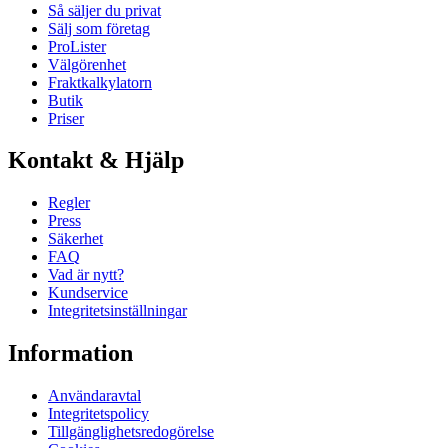
Så säljer du privat
Sälj som företag
ProLister
Välgörenhet
Fraktkalkylatorn
Butik
Priser
Kontakt & Hjälp
Regler
Press
Säkerhet
FAQ
Vad är nytt?
Kundservice
Integritetsinställningar
Information
Användaravtal
Integritetspolicy
Tillgänglighetsredogörelse