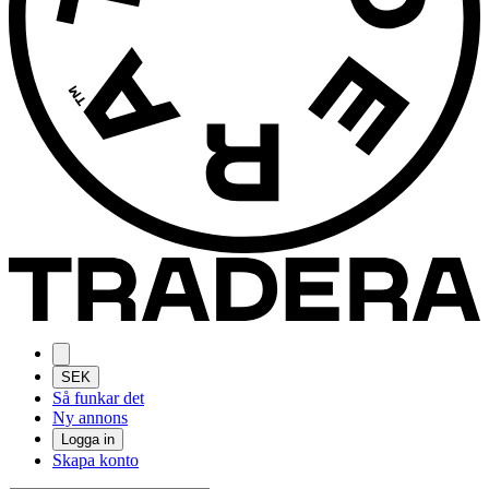
SEK
Så funkar det
Ny annons
Logga in
Skapa konto