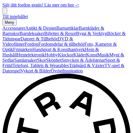
Sälj ditt fordon gratis! Läs mer om hur ->
Till innehållet
Meny
Accessoarer
Antikt & Design
Barnartiklar
Barnkläder &
Barnskor
Barnleksaker
Biljetter & Resor
Bygg & Verktyg
Böcker &
Tidningar
Datorer & Tillbehör
DVD &
Videofilmer
Fordon
Fordonsdelar & tillbehör
Foto, Kameror &
Optik
Frimärken
Handgjort & Konsthantverk
Hem &
Hushåll
Hemelektronik
Hobby
Klockor
Kläder
Konst
Musik
Mynt &
Sedlar
Samlarsaker
Skor
Skönhet
Smycken & Ädelstenar
Sport &
Fritid
Telefoni, Tablets & Wearables
Trädgård & Växter
TV-spel &
Datorspel
Vykort & Bilder
Övrigt
Inspiration