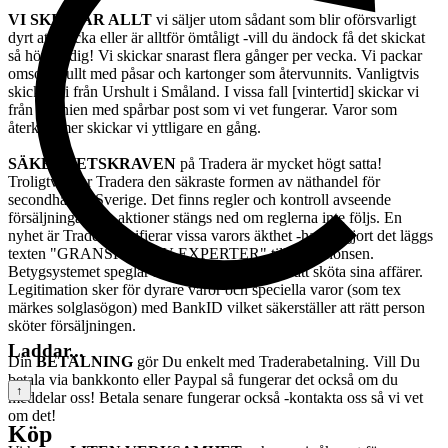
VI SKICKAR ALLT
vi säljer utom sådant som blir oförsvarligt
dyrt att skicka eller är alltför ömtåligt -vill du ändock få det skickat
så hör av dig! Vi skickar snarast flera gånger per vecka. Vi packar
omsorgsfullt med påsar och kartonger som återvunnits. Vanligtvis
skickar vi från Urshult i Småland. I vissa fall [vintertid] skickar vi
från Spanien med spårbar post som vi vet fungerar. Varor som
återkommer skickar vi yttligare en gång.
SÄKERHETSKRAVEN
på Tradera är mycket högt satta!
Troligtvis har Tradera den säkraste formen av näthandel för
secondhand i Sverige. Det finns regler och kontroll avseende
försäljningar och aktioner stängs ned om reglerna inte följs. En
nyhet är Tradera verifierar vissa varors äkthet -har de gjort det läggs
texten "GRANSKAD AV EXPERTER" till ang anonsen.
Betygsystemet speglar säljarnas vilja och sätt att sköta sina affärer.
Legitimation sker för dyrare varor och speciella varor (som tex
märkes solglasögon) med BankID vilket säkerställer att rätt person
sköter försäljningen.
Laddar...
Din
BETALNING
gör Du enkelt med Traderabetalning. Vill Du
betala via bankkonto eller Paypal så fungerar det också om du
↑
meddelar oss! Betala senare fungerar också -kontakta oss så vi vet
om det!
Köp