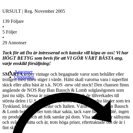
URSULT
|
Reg.
November 2005
139
Följare
•
5
Följer
•
29
Annonser
Tack för att Du är intresserad och kanske vill köpa av oss! Vi har
HÖGT BETYG som bevis för att VI GÖR VÅRT BÄSTA ang.
varje enskild försäljning!
Annonser
SMARTA
köper vintage och begagnade varor som behåller eller
Omdömen
troligen med tiden stiger i värde. Hälst skall varorna vara i superfint
skick eller allra bäst är s.k. NOS -new old stock! Den chansen finns
angående de NOS Ray Ban Bausch & Lomb solglasögonen som
just nu säljs. Dessa är minst 35 är gamla och de tillverkades till
största delen i U.S.A. Det fanns dock fabriker i andra länder som tex
Tyskland, Irland, Frankrike och Italien. Värdet på Ray-Ban Bausch
& Lomb behålls, eller tom ökar sakta, tack vare bättre kvalité, ingen
ny produktion och att folk samlar på dom. Visa modeller är sällsynta
och svåra att hitta och är, trots höga priser, eftertraktade om de är i
fint skick.