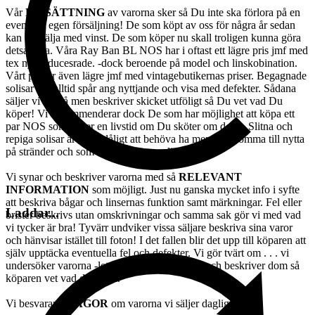
Vår
PRISÄTTNING
av varorna sker så Du inte ska förlora på en
eventuell egen försäljning! De som köpt av oss för några år sedan
kan lätt sälja med vinst. De som köper nu skall troligen kunna göra
detsamma. Våra Ray Ban BL NOS har i oftast ett lägre pris jmf med
tex nyproducesrade. -dock beroende på model och linskobination.
Vårt pris är även lägre jmf med vintagebutikernas priser. Begagnade
solisar har alltid spår ang nyttjande och visa med defekter. Sådana
säljer vi också men beskriver skicket utföligt så Du vet vad Du
köper! Vi rekommenderar dock De som har möjlighet att köpa ett
par NOS som håller en livstid om Du sköter om dom.. Slitna och
repiga solisar är dock dåligt att behöva ha men kan komma till nytta
på stränder och som slit och släng solisar.
Vi synar och beskriver varorna med så
RELEVANT
INFORMATION
som möjligt. Just nu ganska mycket info i syfte
att beskriva bågar och linsernas funktion samt märkningar. Fel eller
Laddar...
brister beskrivs utan omskrivningar och samma sak gör vi med vad
vi tycker är bra! Tyvärr undviker vissa säljare beskriva sina varor
och hänvisar istället till foton! I det fallen blir det upp till köparen att
själv upptäcka eventuella fel och defekter. Vi gör tvärt om . . . vi
undersöker varorna -letar efter fel och brister och beskriver dom så
köparen vet vad de köper.
Vi besvarar
FRÅGOR
om varorna vi säljer dagligen!