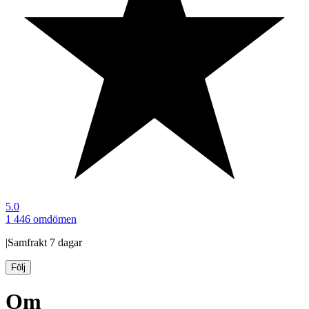
5.0
1 446 omdömen
|
Samfrakt
7 dagar
Följ
Om