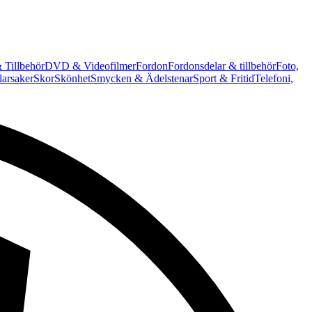
 Tillbehör
DVD & Videofilmer
Fordon
Fordonsdelar & tillbehör
Foto,
arsaker
Skor
Skönhet
Smycken & Ädelstenar
Sport & Fritid
Telefoni,