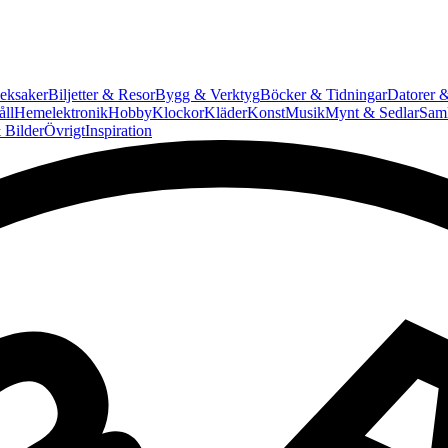
eksaker
Biljetter & Resor
Bygg & Verktyg
Böcker & Tidningar
Datorer &
ll
Hemelektronik
Hobby
Klockor
Kläder
Konst
Musik
Mynt & Sedlar
Saml
 Bilder
Övrigt
Inspiration