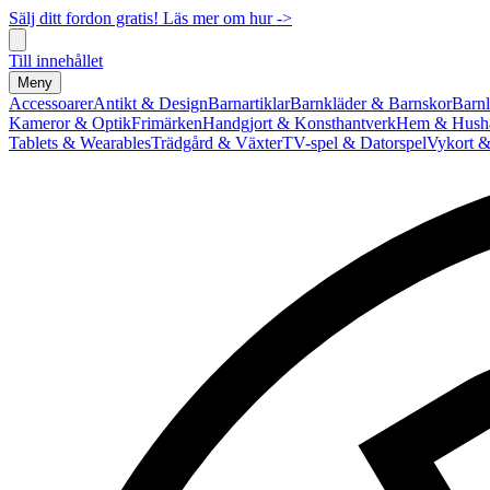
Sälj ditt fordon gratis! Läs mer om hur ->
Till innehållet
Meny
Accessoarer
Antikt & Design
Barnartiklar
Barnkläder & Barnskor
Barnl
Kameror & Optik
Frimärken
Handgjort & Konsthantverk
Hem & Hushå
Tablets & Wearables
Trädgård & Växter
TV-spel & Datorspel
Vykort &