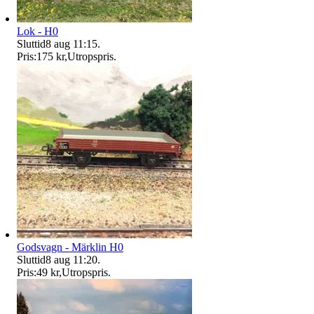
Lok - H0
Sluttid
8 aug 11:15
.
Pris:
175 kr
,
Utropspris
.
Godsvagn - Märklin H0
Sluttid
8 aug 11:20
.
Pris:
49 kr
,
Utropspris
.