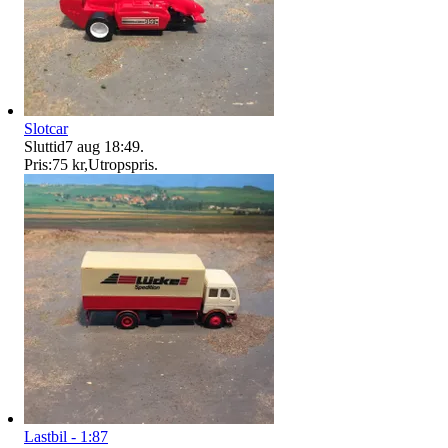
Slotcar
Sluttid
7 aug 18:49
.
Pris:
75 kr
,
Utropspris
.
Lastbil - 1:87