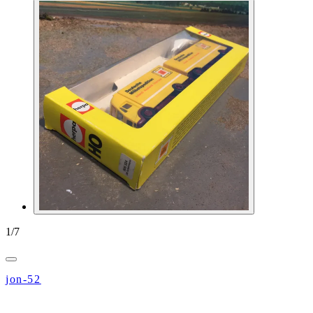
1
/
7
jon-52