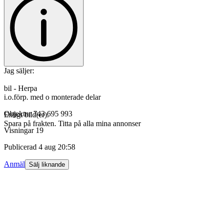
Jag säljer:
bil - Herpa
i.o.förp. med o monterade delar
Objektnr
743 695 993
Enligt bild(er).
Spara på frakten. Titta på alla mina annonser
Visningar
19
Publicerad
4 aug 20:58
Anmäl
Sälj liknande