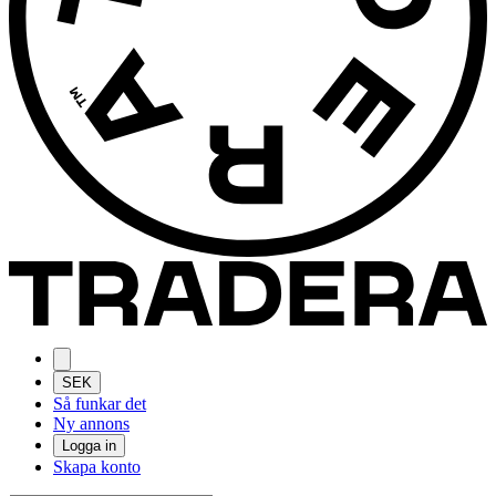
SEK
Så funkar det
Ny annons
Logga in
Skapa konto