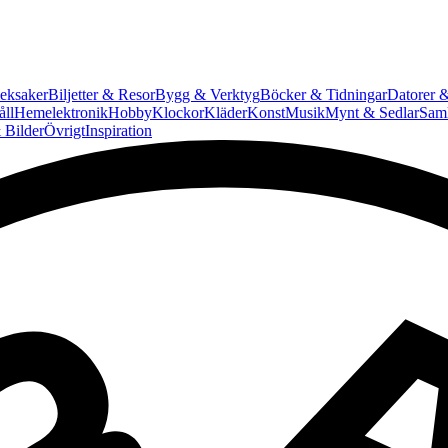
eksaker
Biljetter & Resor
Bygg & Verktyg
Böcker & Tidningar
Datorer &
ll
Hemelektronik
Hobby
Klockor
Kläder
Konst
Musik
Mynt & Sedlar
Saml
 Bilder
Övrigt
Inspiration