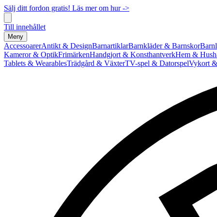
Sälj ditt fordon gratis! Läs mer om hur ->
Till innehållet
Meny
Accessoarer
Antikt & Design
Barnartiklar
Barnkläder & Barnskor
Barnl
Kameror & Optik
Frimärken
Handgjort & Konsthantverk
Hem & Hushå
Tablets & Wearables
Trädgård & Växter
TV-spel & Datorspel
Vykort &