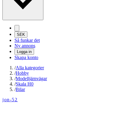
SEK
Så funkar det
Ny annons
Logga in
Skapa konto
/
Alla kategorier
/
Hobby
/
Modelljärnvägar
/
Skala H0
/
Bilar
jon-52