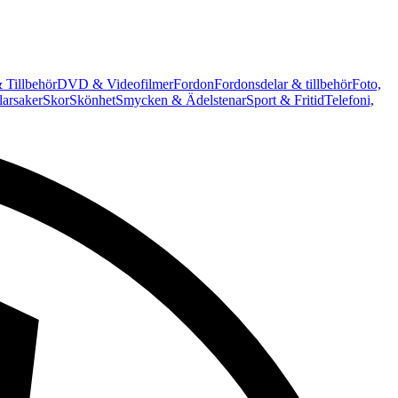
 Tillbehör
DVD & Videofilmer
Fordon
Fordonsdelar & tillbehör
Foto,
arsaker
Skor
Skönhet
Smycken & Ädelstenar
Sport & Fritid
Telefoni,