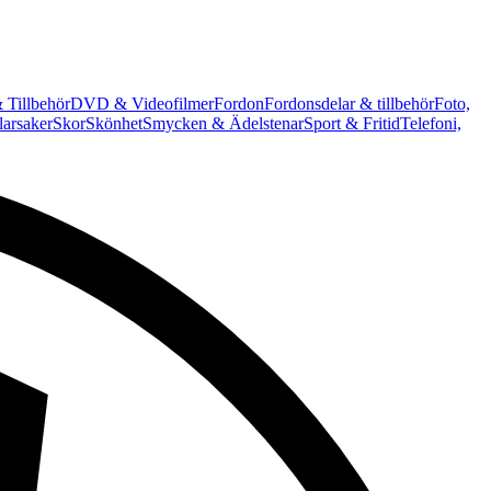
 Tillbehör
DVD & Videofilmer
Fordon
Fordonsdelar & tillbehör
Foto,
arsaker
Skor
Skönhet
Smycken & Ädelstenar
Sport & Fritid
Telefoni,