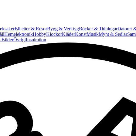
eksaker
Biljetter & Resor
Bygg & Verktyg
Böcker & Tidningar
Datorer &
ll
Hemelektronik
Hobby
Klockor
Kläder
Konst
Musik
Mynt & Sedlar
Saml
 Bilder
Övrigt
Inspiration