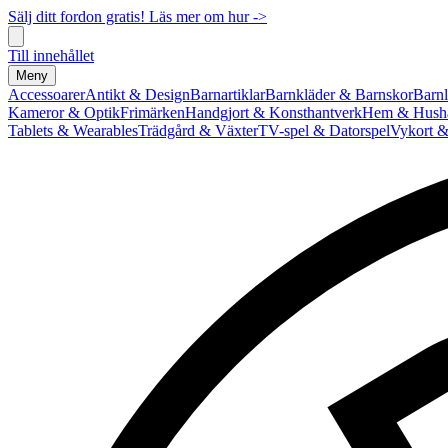
Sälj ditt fordon gratis! Läs mer om hur ->
Till innehållet
Meny
Accessoarer
Antikt & Design
Barnartiklar
Barnkläder & Barnskor
Barnl
Kameror & Optik
Frimärken
Handgjort & Konsthantverk
Hem & Hushå
Tablets & Wearables
Trädgård & Växter
TV-spel & Datorspel
Vykort &