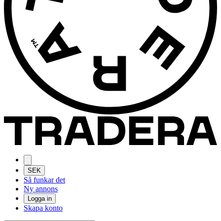
SEK
Så funkar det
Ny annons
Logga in
Skapa konto