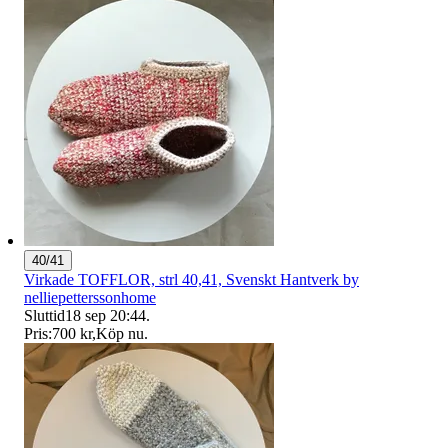
40/41
Virkade TOFFLOR, strl 40,41, Svenskt Hantverk by
nelliepetterssonhome
Sluttid
18 sep 20:44
.
Pris:
700 kr
,
Köp nu
.