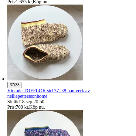
Pris:
1 655 kr
,
Köp nu
.
37/38
Virkade TOFFLOR strl 37, 38 hantverk av
nelliepetterssonhome
Sluttid
18 sep 20:50
.
Pris:
700 kr
,
Köp nu
.