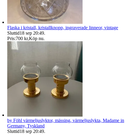
Flaska i kristall, kristallknopp, ingraverade linneor, vintage
Sluttid
18 sep 20:49
.
Pris:
700 kr
,
Köp nu
.
by Föhl värmeljuslyktor, mässing, värmeljuslykta, Madame in
Germany, Tyskland
Sluttid
18 sep 20:49
.