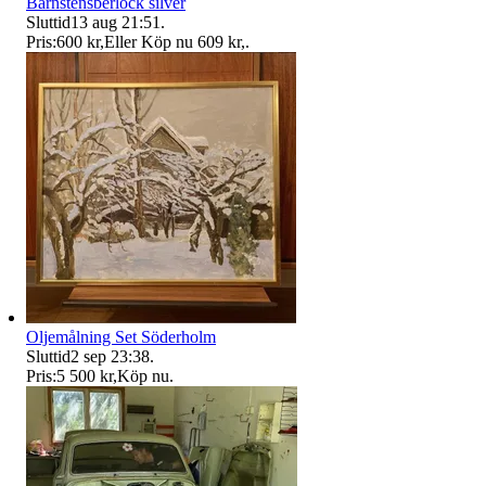
Bärnstensberlock silver
Sluttid
13 aug 21:51
.
Pris:
600 kr
,
Eller Köp nu
609 kr
,
.
Oljemålning Set Söderholm
Sluttid
2 sep 23:38
.
Pris:
5 500 kr
,
Köp nu
.