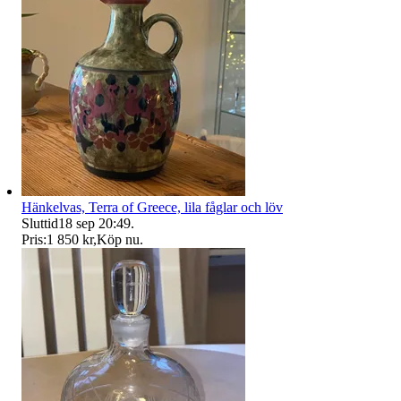
Hänkelvas, Terra of Greece, lila fåglar och löv
Sluttid
18 sep 20:49
.
Pris:
1 850 kr
,
Köp nu
.