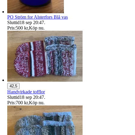
PO Ström for Alsterfors Blå vas
Sluttid
18 sep 20:47
.
Pris:
500 kr
,
Köp nu
.
42,5
Handvirkade tofflor
Sluttid
18 sep 20:47
.
Pris:
700 kr
,
Köp nu
.