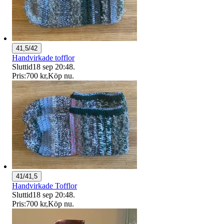
41,5/42
Handvirkade tofflor
Sluttid
18 sep 20:48
.
Pris:
700 kr
,
Köp nu
.
41/41,5
Handvirkade Tofflor
Sluttid
18 sep 20:48
.
Pris:
700 kr
,
Köp nu
.