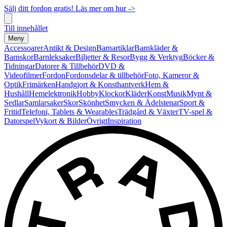
Sälj ditt fordon gratis! Läs mer om hur ->
Till innehållet
Meny
Accessoarer
Antikt & Design
Barnartiklar
Barnkläder &
Barnskor
Barnleksaker
Biljetter & Resor
Bygg & Verktyg
Böcker &
Tidningar
Datorer & Tillbehör
DVD &
Videofilmer
Fordon
Fordonsdelar & tillbehör
Foto, Kameror &
Optik
Frimärken
Handgjort & Konsthantverk
Hem &
Hushåll
Hemelektronik
Hobby
Klockor
Kläder
Konst
Musik
Mynt &
Sedlar
Samlarsaker
Skor
Skönhet
Smycken & Ädelstenar
Sport &
Fritid
Telefoni, Tablets & Wearables
Trädgård & Växter
TV-spel &
Datorspel
Vykort & Bilder
Övrigt
Inspiration