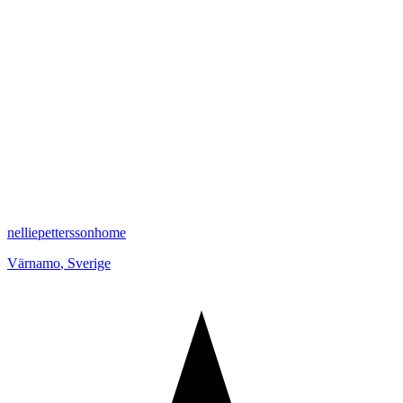
nelliepetterssonhome
Värnamo
,
Sverige