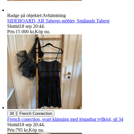
Badge på objektet:
Avhämtning
SIDEBOARD, AB Tabergs möbler, Smålands Taberg
Sluttid
18 sep 20:44
.
Pris:
15 000 kr
,
Köp nu
.
|
34
French Connection
French conection, svart klänning med löstagbar tyllkjol, stl 34
Sluttid
18 sep 20:44
.
Pris:
795 kr
,
Köp nu
.