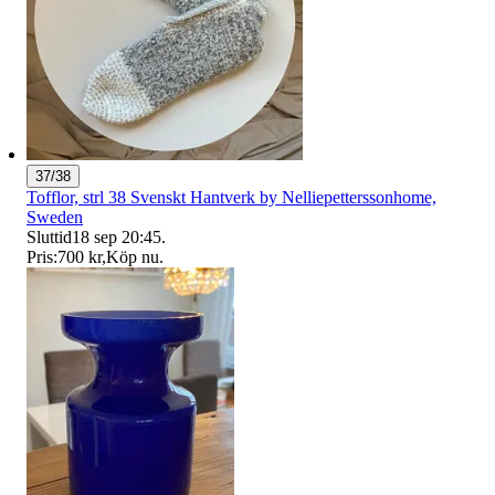
37/38
Tofflor, strl 38 Svenskt Hantverk by Nelliepetterssonhome,
Sweden
Sluttid
18 sep 20:45
.
Pris:
700 kr
,
Köp nu
.