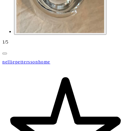
1
/
5
nelliepetterssonhome