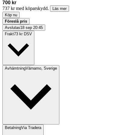
700 kr
737 kr med köparskydd.
Läs mer
Köp nu
Föreslå pris
Avslutas
18 sep 20:45
Frakt
73 kr DSV
Avhämtning
Värnamo, Sverige
Betalning
Via Tradera