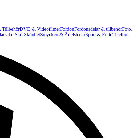
 Tillbehör
DVD & Videofilmer
Fordon
Fordonsdelar & tillbehör
Foto,
arsaker
Skor
Skönhet
Smycken & Ädelstenar
Sport & Fritid
Telefoni,