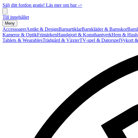
Sälj ditt fordon gratis! Läs mer om hur ->
Till innehållet
Meny
Accessoarer
Antikt & Design
Barnartiklar
Barnkläder & Barnskor
Barnl
Kameror & Optik
Frimärken
Handgjort & Konsthantverk
Hem & Hushå
Tablets & Wearables
Trädgård & Växter
TV-spel & Datorspel
Vykort &