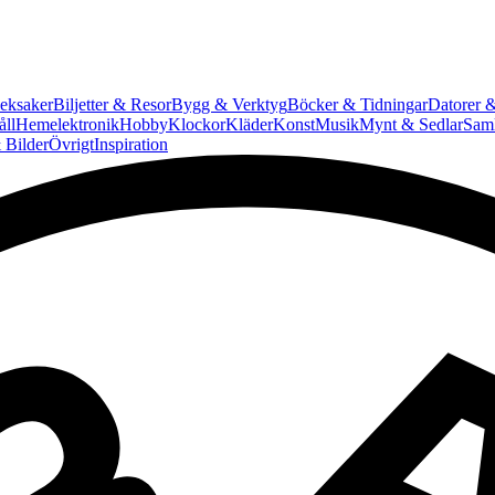
eksaker
Biljetter & Resor
Bygg & Verktyg
Böcker & Tidningar
Datorer &
ll
Hemelektronik
Hobby
Klockor
Kläder
Konst
Musik
Mynt & Sedlar
Saml
 Bilder
Övrigt
Inspiration