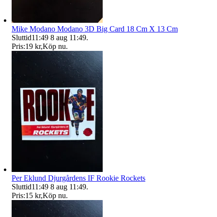
Mike Modano Modano 3D Big Card 18 Cm X 13 Cm
Sluttid
11:49
8 aug 11:49
.
Pris:
19 kr
,
Köp nu
.
Per Eklund Djurgårdens IF Rookie Rockets
Sluttid
11:49
8 aug 11:49
.
Pris:
15 kr
,
Köp nu
.