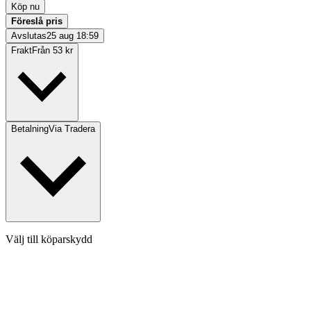
Köp nu
Föreslå pris
Avslutas
25 aug 18:59
Frakt
Från 53 kr
Betalning
Via Tradera
Välj till köparskydd