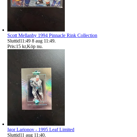
Scott Mellanby 1994 Pinnacle Rink Collection
Sluttid
11:49
8 aug 11:49
.
Pris:
15 kr
,
Köp nu
.
Igor Larionov - 1995 Leaf Limited
Sluttid
11 aug 11:40
.