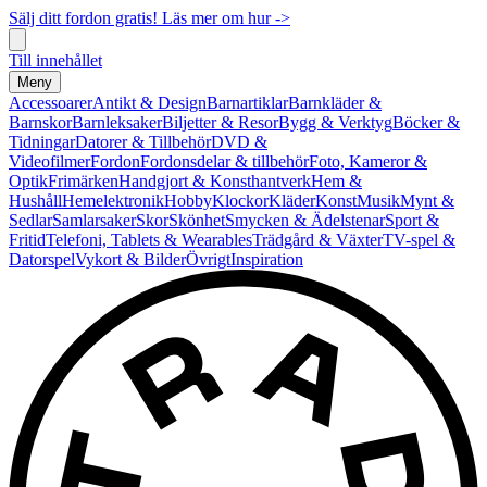
Sälj ditt fordon gratis! Läs mer om hur ->
Till innehållet
Meny
Accessoarer
Antikt & Design
Barnartiklar
Barnkläder &
Barnskor
Barnleksaker
Biljetter & Resor
Bygg & Verktyg
Böcker &
Tidningar
Datorer & Tillbehör
DVD &
Videofilmer
Fordon
Fordonsdelar & tillbehör
Foto, Kameror &
Optik
Frimärken
Handgjort & Konsthantverk
Hem &
Hushåll
Hemelektronik
Hobby
Klockor
Kläder
Konst
Musik
Mynt &
Sedlar
Samlarsaker
Skor
Skönhet
Smycken & Ädelstenar
Sport &
Fritid
Telefoni, Tablets & Wearables
Trädgård & Växter
TV-spel &
Datorspel
Vykort & Bilder
Övrigt
Inspiration