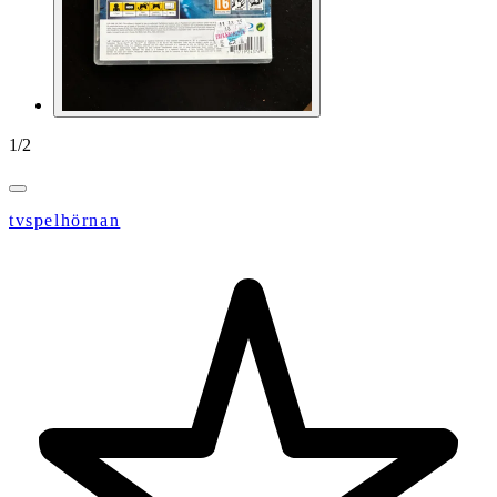
1
/
2
tvspelhörnan