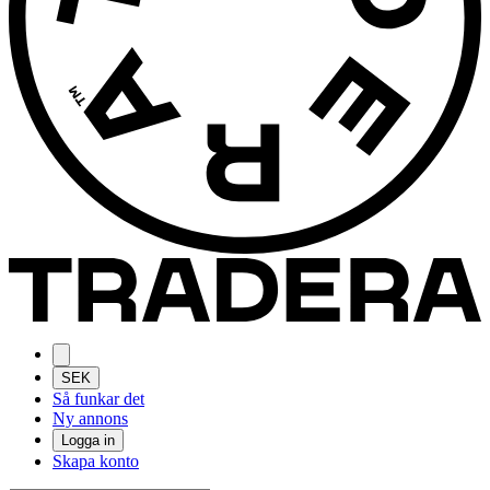
SEK
Så funkar det
Ny annons
Logga in
Skapa konto