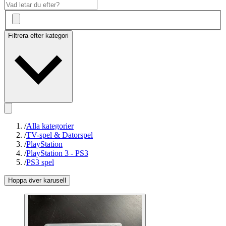
Filtrera efter kategori
/
Alla kategorier
/
TV-spel & Datorspel
/
PlayStation
/
PlayStation 3 - PS3
/
PS3 spel
Hoppa över karusell