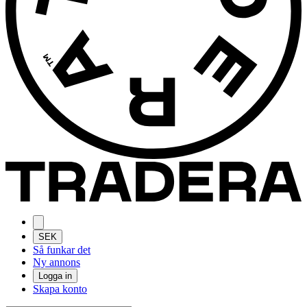
SEK
Så funkar det
Ny annons
Logga in
Skapa konto