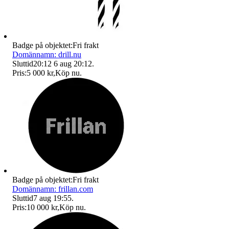
Badge på objektet:
Fri frakt
Domännamn: drill.nu
Sluttid
20:12
6 aug 20:12
.
Pris:
5 000 kr
,
Köp nu
.
Badge på objektet:
Fri frakt
Domännamn: frillan.com
Sluttid
7 aug 19:55
.
Pris:
10 000 kr
,
Köp nu
.