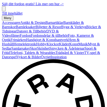
Sälj ditt fordon gratis! Läs mer om hur ->
Till innehållet
Meny
Accessoarer
Antikt & Design
Barnartiklar
Barnkläder &
Barnskor
Barnleksaker
Biljetter & Resor
Bygg & Verktyg
Böcker &
Tidningar
Datorer & Tillbehör
DVD &
Videofilmer
Fordon
Fordonsdelar & tillbehör
Foto, Kameror &
Optik
Frimärken
Handgjort & Konsthantverk
Hem &
Hushåll
Hemelektronik
Hobby
Klockor
Kläder
Konst
Musik
Mynt &
Sedlar
Samlarsaker
Skor
Skönhet
Smycken & Ädelstenar
Sport &
Fritid
Telefoni, Tablets & Wearables
Trädgård & Växter
TV-spel &
Datorspel
Vykort & Bilder
Övrigt
Inspiration