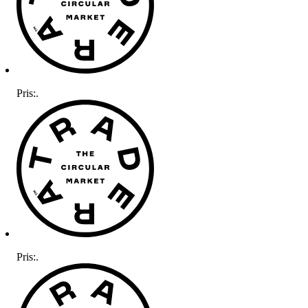
Pris:
.
Pris:
.