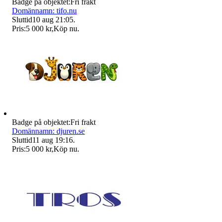
Badge på objektet:
Fri frakt
Domännamn: tifo.nu
Sluttid
10 aug 21:05
.
Pris:
5 000 kr
,
Köp nu
.
Badge på objektet:
Fri frakt
Domännamn: djuren.se
Sluttid
11 aug 19:16
.
Pris:
5 000 kr
,
Köp nu
.