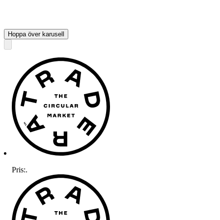
Hoppa över karusell
Pris:
.