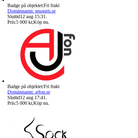
Badge på objektet:
Fri frakt
Domännamn: gnuggis.se
Sluttid
12 aug 15:31
.
Pris:
5 000 kr
,
Köp nu
.
Badge på objektet:
Fri frakt
Domännamn: ajfon.se
Sluttid
12 aug 17:41
.
Pris:
5 000 kr
,
Köp nu
.