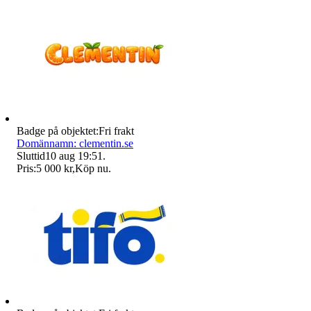
Badge på objektet:
Fri frakt
Domännamn: clementin.se
Sluttid
10 aug 19:51
.
Pris:
5 000 kr
,
Köp nu
.