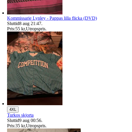
Kommissarie Lynley - Pappas lilla flicka (DVD)
Sluttid
8 aug 21:47
.
Pris:
55 kr
,
Utropspris
.
4XL
Turkos skjorta
Sluttid
9 aug 00:56
.
Pris:
35 kr
,
Utropspris
.