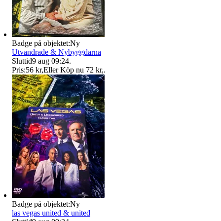
Badge på objektet:
Ny
Utvandrade & Nybyggdarna
Sluttid
9 aug 09:24
.
Pris:
56 kr
,
Eller Köp nu
72 kr
,
.
Badge på objektet:
Ny
las vegas united & united