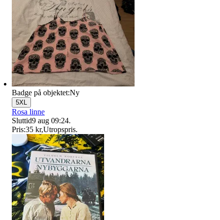
Badge på objektet:
Ny
5XL
Rosa linne
Sluttid
9 aug 09:24
.
Pris:
35 kr
,
Utropspris
.