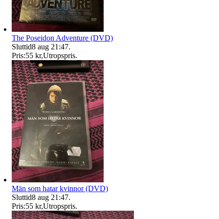
The Poseidon Adventure (DVD)
Sluttid
8 aug 21:47
.
Pris:
55 kr
,
Utropspris
.
Män som hatar kvinnor (DVD)
Sluttid
8 aug 21:47
.
Pris:
55 kr
,
Utropspris
.