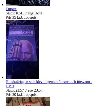
Empire
Sluttid
16:41
7 aug 16:41
.
Pris:
35 kr
,
Utropspris
.
Hundraåringen som klev ut genom fönstret och försvann -
DVD
Sluttid
23:57
7 aug 23:57
.
Pris:
30 kr
,
Utropspris
.