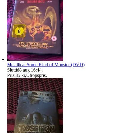
Metallica: Some Kind of Monster (DVD)
Sluttid
8 aug 16:44
.
Pris:
35 kr
,
Utropspris
.