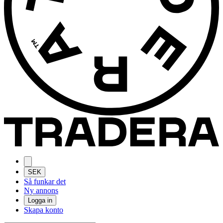
SEK
Så funkar det
Ny annons
Logga in
Skapa konto