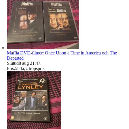
Maffia DVD-filmer: Once Upon a Time in America och The
Departed
Sluttid
8 aug 21:47
.
Pris:
55 kr
,
Utropspris
.