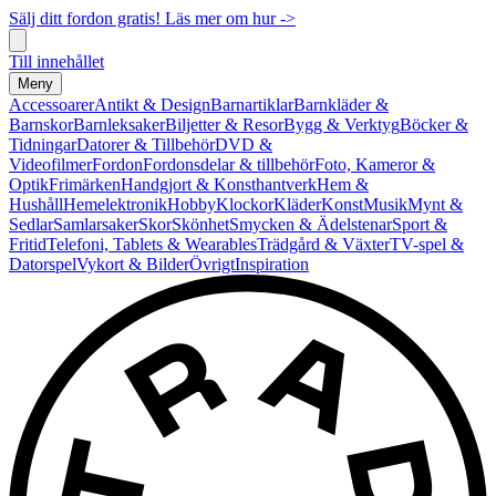
Sälj ditt fordon gratis! Läs mer om hur ->
Till innehållet
Meny
Accessoarer
Antikt & Design
Barnartiklar
Barnkläder &
Barnskor
Barnleksaker
Biljetter & Resor
Bygg & Verktyg
Böcker &
Tidningar
Datorer & Tillbehör
DVD &
Videofilmer
Fordon
Fordonsdelar & tillbehör
Foto, Kameror &
Optik
Frimärken
Handgjort & Konsthantverk
Hem &
Hushåll
Hemelektronik
Hobby
Klockor
Kläder
Konst
Musik
Mynt &
Sedlar
Samlarsaker
Skor
Skönhet
Smycken & Ädelstenar
Sport &
Fritid
Telefoni, Tablets & Wearables
Trädgård & Växter
TV-spel &
Datorspel
Vykort & Bilder
Övrigt
Inspiration