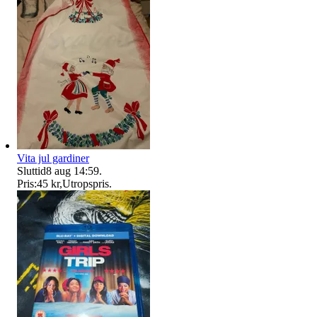
Vita jul gardiner
Sluttid
8 aug 14:59
.
Pris:
45 kr
,
Utropspris
.