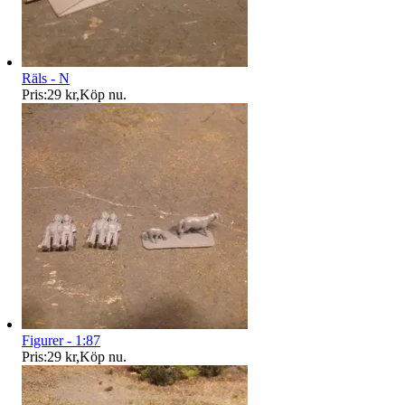
Räls - N
Pris:
29 kr
,
Köp nu
.
Figurer - 1:87
Pris:
29 kr
,
Köp nu
.