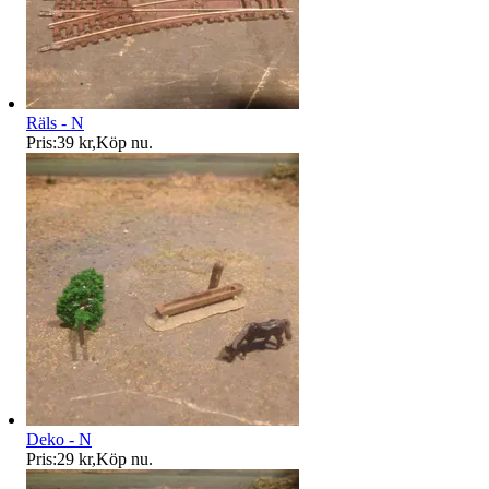
Räls - N
Pris:
39 kr
,
Köp nu
.
Deko - N
Pris:
29 kr
,
Köp nu
.