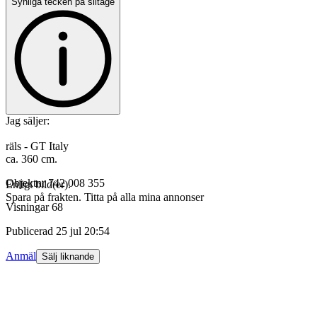
Synliga tecken på slitage
Jag säljer:
räls - GT Italy
ca. 360 cm.
Objektnr
742 008 355
Enligt bild(er).
Spara på frakten. Titta på alla mina annonser
Visningar
68
Publicerad
25 jul 20:54
Anmäl
Sälj liknande