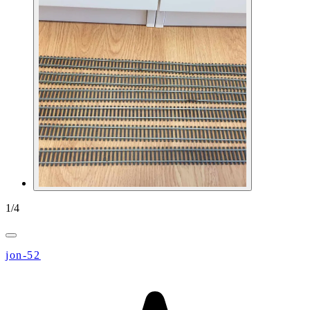
1
/
4
jon-52