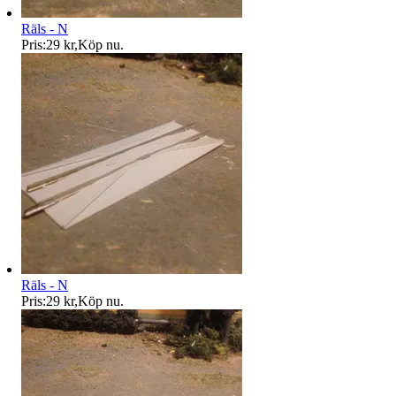
Räls - N
Pris:
29 kr
,
Köp nu
.
Räls - N
Pris:
29 kr
,
Köp nu
.