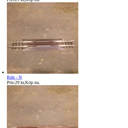
Räls - N
Pris:
29 kr
,
Köp nu
.