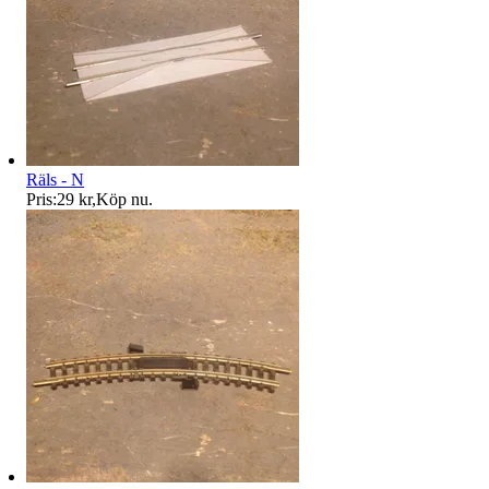
Räls - N
Pris:
29 kr
,
Köp nu
.