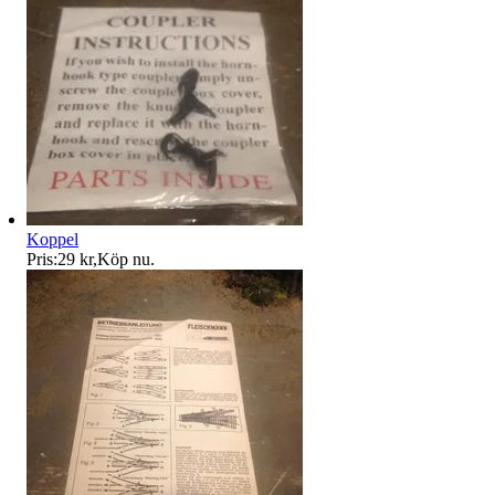
Koppel
Pris:
29 kr
,
Köp nu
.