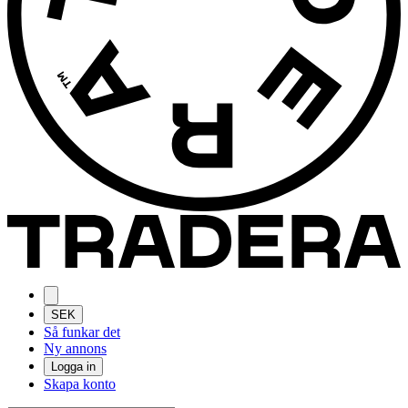
SEK
Så funkar det
Ny annons
Logga in
Skapa konto