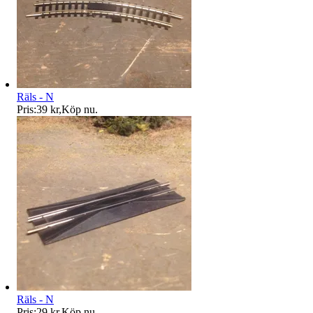
Räls - N
Pris:
39 kr
,
Köp nu
.
Räls - N
Pris:
29 kr
,
Köp nu
.