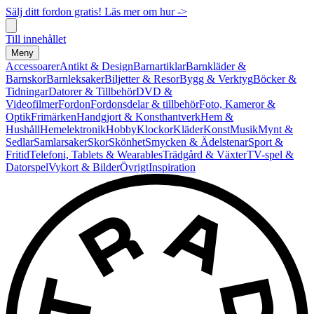
Sälj ditt fordon gratis! Läs mer om hur ->
Till innehållet
Meny
Accessoarer
Antikt & Design
Barnartiklar
Barnkläder &
Barnskor
Barnleksaker
Biljetter & Resor
Bygg & Verktyg
Böcker &
Tidningar
Datorer & Tillbehör
DVD &
Videofilmer
Fordon
Fordonsdelar & tillbehör
Foto, Kameror &
Optik
Frimärken
Handgjort & Konsthantverk
Hem &
Hushåll
Hemelektronik
Hobby
Klockor
Kläder
Konst
Musik
Mynt &
Sedlar
Samlarsaker
Skor
Skönhet
Smycken & Ädelstenar
Sport &
Fritid
Telefoni, Tablets & Wearables
Trädgård & Växter
TV-spel &
Datorspel
Vykort & Bilder
Övrigt
Inspiration